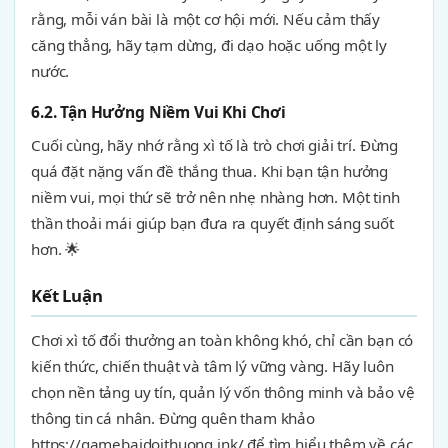
rằng, mỗi ván bài là một cơ hội mới. Nếu cảm thấy
căng thẳng, hãy tạm dừng, đi dạo hoặc uống một ly
nước.
6.2. Tận Hưởng Niềm Vui Khi Chơi
Cuối cùng, hãy nhớ rằng xì tố là trò chơi giải trí. Đừng
quá đặt nặng vấn đề thắng thua. Khi bạn tận hưởng
niềm vui, mọi thứ sẽ trở nên nhẹ nhàng hơn. Một tinh
thần thoải mái giúp bạn đưa ra quyết định sáng suốt
hơn. 🌟
Kết Luận
Chơi xì tố đổi thưởng an toàn không khó, chỉ cần bạn có
kiến thức, chiến thuật và tâm lý vững vàng. Hãy luôn
chọn nền tảng uy tín, quản lý vốn thông minh và bảo vệ
thông tin cá nhân. Đừng quên tham khảo
https://gamebaidoithuong.ink/ để tìm hiểu thêm về các