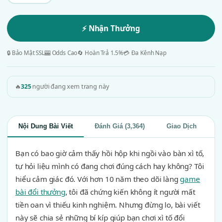
⚡ Nhận Thưởng
🔒 Bảo Mật SSL
🎰 Odds Cao
🔄 Hoàn Trả 1.5%
💳 Đa Kênh Nạp
🔥
325
người đang xem trang này
Nội Dung Bài Viết
Đánh Giá (3,364)
Giao Dịch
Bạn có bao giờ cảm thấy hồi hộp khi ngồi vào bàn xì tố,
tự hỏi liệu mình có đang chơi đúng cách hay không? Tôi
hiểu cảm giác đó. Với hơn 10 năm theo dõi làng
game
bài đổi thưởng
, tôi đã chứng kiến không ít người mất
tiền oan vì thiếu kinh nghiệm. Nhưng đừng lo, bài viết
này sẽ chia sẻ những bí kíp giúp bạn chơi xì tố đổi