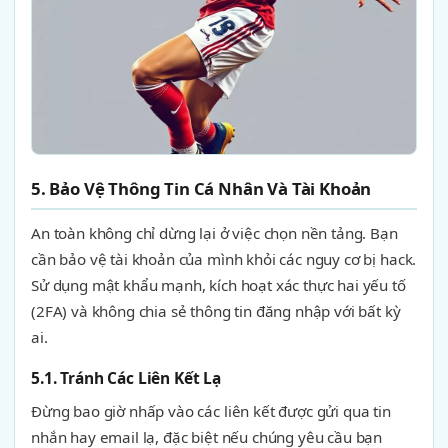
5. Bảo Vệ Thông Tin Cá Nhân Và Tài Khoản
An toàn không chỉ dừng lại ở việc chọn nền tảng. Bạn
cần bảo vệ tài khoản của mình khỏi các nguy cơ bị hack.
Sử dụng mật khẩu mạnh, kích hoạt xác thực hai yếu tố
(2FA) và không chia sẻ thông tin đăng nhập với bất kỳ
ai.
5.1. Tránh Các Liên Kết Lạ
Đừng bao giờ nhấp vào các liên kết được gửi qua tin
nhắn hay email lạ, đặc biệt nếu chúng yêu cầu bạn