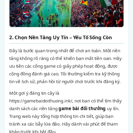
2. Chọn Nền Tảng Uy Tín – Yếu Tố Sống Còn
Đây là bước quan trọng nhất để chơi an toàn. Một nền
tảng không rõ ràng có thể khiến bạn mất tiền oan. Hãy
ưu tiên các cổng game có giấy phép hoạt động, được
cộng đồng đánh giá cao. Tôi thường kiểm tra kỹ thông
tin về lịch sử, phản hồi từ người chơi trước khi đăng ký.
Một gợi ý đáng tin cậy là
https://gamebaidoithuong.ink/, nơi bạn có thể tìm thấy
danh sách các nền tảng
game bài đổi thưởng
uy tín.
Trang web này tổng hợp thông tin chi tiết, giúp bạn
tránh xa các bẫy lừa đảo. Hãy dành vài phút để tham
khảo trước khi bắt đầu.