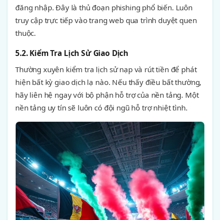
đăng nhập. Đây là thủ đoạn phishing phổ biến. Luôn
truy cập trực tiếp vào trang web qua trình duyệt quen
thuộc.
5.2. Kiểm Tra Lịch Sử Giao Dịch
Thường xuyên kiểm tra lịch sử nạp và rút tiền để phát
hiện bất kỳ giao dịch lạ nào. Nếu thấy điều bất thường,
hãy liên hệ ngay với bộ phận hỗ trợ của nền tảng. Một
nền tảng uy tín sẽ luôn có đội ngũ hỗ trợ nhiệt tình.