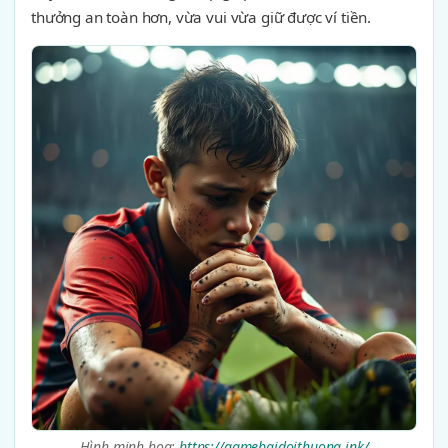
thưởng an toàn hơn, vừa vui vừa giữ được ví tiền.
Hình minh hoạ:
https://gamebaidoithuong.ink/