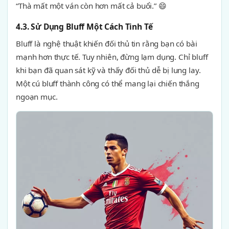
“Thà mất một ván còn hơn mất cả buổi.” 😄
4.3. Sử Dụng Bluff Một Cách Tinh Tế
Bluff là nghệ thuật khiến đối thủ tin rằng bạn có bài
mạnh hơn thực tế. Tuy nhiên, đừng lạm dụng. Chỉ bluff
khi bạn đã quan sát kỹ và thấy đối thủ dễ bị lung lay.
Một cú bluff thành công có thể mang lại chiến thắng
ngoạn mục.