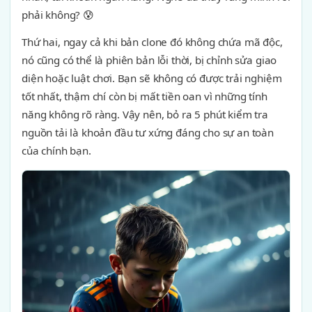
phải không? 😰
Thứ hai, ngay cả khi bản clone đó không chứa mã độc,
nó cũng có thể là phiên bản lỗi thời, bị chỉnh sửa giao
diện hoặc luật chơi. Bạn sẽ không có được trải nghiệm
tốt nhất, thậm chí còn bị mất tiền oan vì những tính
năng không rõ ràng. Vậy nên, bỏ ra 5 phút kiểm tra
nguồn tải là khoản đầu tư xứng đáng cho sự an toàn
của chính bạn.