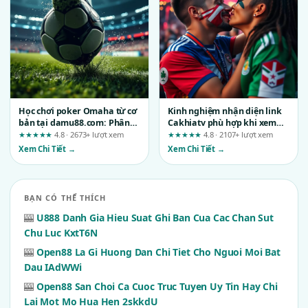
Học chơi poker Omaha từ cơ
Kinh nghiệm nhận diện link
bản tại damu88.com: Phân
Cakhiatv phù hợp khi xem
tích trải nghiệm cho người
online
★★★★★
4.8 · 2673+ lượt xem
★★★★★
4.8 · 2107+ lượt xem
mới
Xem Chi Tiết →
Xem Chi Tiết →
BẠN CÓ THỂ THÍCH
🎰
U888 Danh Gia Hieu Suat Ghi Ban Cua Cac Chan Sut
Chu Luc KxtT6N
🎰
Open88 La Gi Huong Dan Chi Tiet Cho Nguoi Moi Bat
Dau IAdWWi
🎰
Open88 San Choi Ca Cuoc Truc Tuyen Uy Tin Hay Chi
Lai Mot Mo Hua Hen 2skkdU