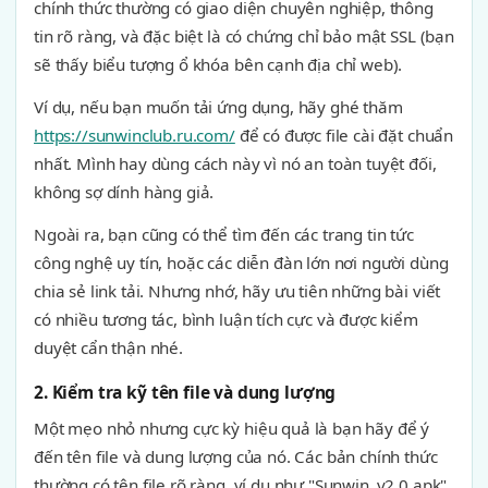
chính thức thường có giao diện chuyên nghiệp, thông
tin rõ ràng, và đặc biệt là có chứng chỉ bảo mật SSL (bạn
sẽ thấy biểu tượng ổ khóa bên cạnh địa chỉ web).
Ví dụ, nếu bạn muốn tải ứng dụng, hãy ghé thăm
https://sunwinclub.ru.com/
để có được file cài đặt chuẩn
nhất. Mình hay dùng cách này vì nó an toàn tuyệt đối,
không sợ dính hàng giả.
Ngoài ra, bạn cũng có thể tìm đến các trang tin tức
công nghệ uy tín, hoặc các diễn đàn lớn nơi người dùng
chia sẻ link tải. Nhưng nhớ, hãy ưu tiên những bài viết
có nhiều tương tác, bình luận tích cực và được kiểm
duyệt cẩn thận nhé.
2. Kiểm tra kỹ tên file và dung lượng
Một mẹo nhỏ nhưng cực kỳ hiệu quả là bạn hãy để ý
đến tên file và dung lượng của nó. Các bản chính thức
thường có tên file rõ ràng, ví dụ như "Sunwin_v2.0.apk"