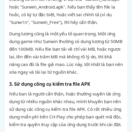
hoặc "Sunwin_Android.apk". Nếu bạn thấy tên file lạ
hoắc, có ký tự đặc biệt, hoặc viết sai chính tả (ví dụ
"Sunw1n", "Sunwin_Free"), thì hãy cẩn thận.
Dung lượng cũng là một yếu tố quan trọng. Một ứng
dụng game như Sunwin thường có dung lượng từ 50MB
đến 100MB. Nếu file bạn tải về chỉ vài MB, hoặc ngược
lại, lên đến vài trăm MB mà không rõ lý do, thì khả
năng cao đó là file giả mạo. Lúc này, tốt nhất là bạn nên
xóa ngay và tải lại từ nguồn khác.
3. Sử dụng công cụ kiểm tra file APK
Nếu bạn là người cẩn thận, hoặc thường xuyên tải ứng
dụng từ nhiều nguồn khác nhau, mình khuyên bạn nên
sử dụng các công cụ kiểm tra file APK. Có rất nhiều ứng
dụng miễn phí trên CH Play cho phép bạn quét mã độc,
kiểm tra quyền truy cập của ứng dụng trước khi cài đặt.