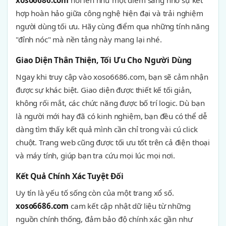
xoso6686.com
nổi lên như một điểm sáng nhờ sự kết
hợp hoàn hảo giữa công nghệ hiện đại và trải nghiệm
người dùng tối ưu. Hãy cùng điểm qua những tính năng
"đỉnh nóc" mà nền tảng này mang lại nhé.
Giao Diện Thân Thiện, Tối Ưu Cho Người Dùng
Ngay khi truy cập vào xoso6686.com, bạn sẽ cảm nhận
được sự khác biệt. Giao diện được thiết kế tối giản,
không rối mắt, các chức năng được bố trí logic. Dù bạn
là người mới hay đã có kinh nghiệm, bạn đều có thể dễ
dàng tìm thấy kết quả mình cần chỉ trong vài cú click
chuột. Trang web cũng được tối ưu tốt trên cả điện thoại
và máy tính, giúp bạn tra cứu mọi lúc mọi nơi.
Kết Quả Chính Xác Tuyệt Đối
Uy tín là yếu tố sống còn của một trang xổ số.
xoso6686.com
cam kết cập nhật dữ liệu từ những
nguồn chính thống, đảm bảo độ chính xác gần như