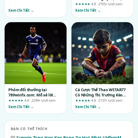
Đội?
★★★★★
4.8 · 2705+ lượt xem
Xem Chi Tiết →
Xem Chi Tiết →
Phỏm đổi thưởng tại
Cá Cược Thể Thao WSTAR77
789winfx.com: Mổ xẻ lời
Có Những Thị Trường Kèo
quảng cáo bằng bộ tiêu chí
Nào? Đánh Giá Chi Tiết Từ
★★★★★
4.8 · 2299+ lượt xem
★★★★★
4.8 · 2137+ lượt xem
kiểm chứng thực tế
Cao Thủ
Xem Chi Tiết →
Xem Chi Tiết →
BẠN CÓ THỂ THÍCH
🎰
Sunwin Tong Hop Keo Bong Da Hot Nhat UHfxmM