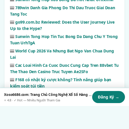
🎰
789win Danh Gia Phong Do Thi Dau Truoc Giai Doan
Tang Toc
🎰
go99.com.bz Reviewed: Does the User Journey Live
Up to the Hype?
🎰
Sunwin Tong Hop Tin Tuc Bong Da Dang Chu Y Trong
Tuan UrhTgA
🎰
World Cup 2026 Va Nhung Bat Ngo Van Chua Dung
Lai
🎰
Cac Loai Hinh Ca Cuoc Duoc Cung Cap Tren 88vbet Tu
The Thao Den Casino Truc Tuyen Ae2SFo
🎰
F168 có nhật ký cược không? Tính năng giúp bạn
kiểm soát túi tiền
🎰
On68 San Choi Ca Cuoc Hang Dau Cho Dan Chuyen
Xoso6686.com: Trang Chủ Công Nghệ Xổ Số Hàng Đầu Cho Dân Chơi Số
Đăng Ký →
WbOpBH
⭐ 4.8 · ✓ Hot — Nhiều Người Tham Gia
© 2026 htktech.vn — Nhà Cái Uy Tín
Contact
·
Chính Sách Giao Dịch
·
Chính Sách Hoàn Trả
·
Chính Sách Bảo Mật
·