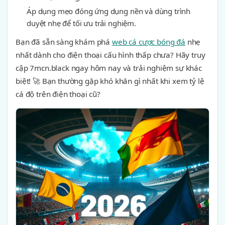
Áp dụng mẹo đóng ứng dụng nền và dùng trình
duyệt nhẹ để tối ưu trải nghiệm.
Bạn đã sẵn sàng khám phá
web cá cược bóng đá
nhẹ
nhất dành cho điện thoại cấu hình thấp chưa? Hãy truy
cập 7mcn.black ngay hôm nay và trải nghiệm sự khác
biệt! 🚀 Bạn thường gặp khó khăn gì nhất khi xem tỷ lệ
cá độ trên điện thoại cũ?