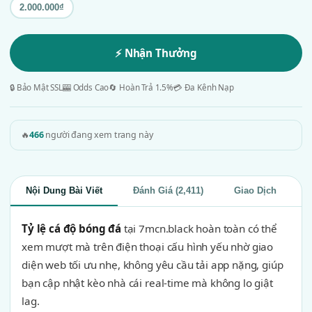
2.000.000₫
⚡ Nhận Thưởng
🔒 Bảo Mật SSL
🎰 Odds Cao
🔄 Hoàn Trả 1.5%
💳 Đa Kênh Nạp
🔥
466
người đang xem trang này
Nội Dung Bài Viết
Đánh Giá (2,411)
Giao Dịch
Tỷ lệ cá độ bóng đá
tại 7mcn.black hoàn toàn có thể
xem mượt mà trên điện thoại cấu hình yếu nhờ giao
diện web tối ưu nhẹ, không yêu cầu tải app nặng, giúp
bạn cập nhật kèo nhà cái real-time mà không lo giật
lag.