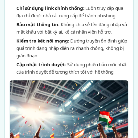
Chỉ sử dụng link chính thống:
Luôn truy cập qua
địa chỉ được nhà cái cung cấp để tránh phishing.
Bảo mật thông tin:
Không chia sẻ tên đăng nhập và
mật khẩu với bất kỳ ai, kể cả nhân viên hỗ trợ.
Kiểm tra kết nối mạng:
Đường truyền ổn định giúp
quá trình đăng nhập diễn ra nhanh chóng, không bị
gián đoạn.
Cập nhật trình duyệt:
Sử dụng phiên bản mới nhất
của trình duyệt để tương thích tốt với hệ thống.