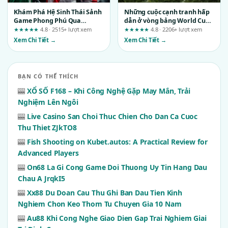
Khám Phá Hệ Sinh Thái Sảnh
Những cuộc cạnh tranh hấp
Game Phong Phú Qua
dẫn ở vòng bảng World Cup
S8top.win: Góc Nhìn Phân
2026
★★★★★
4.8 · 2515+ lượt xem
★★★★★
4.8 · 2206+ lượt xem
Tích Trò Chơi
Xem Chi Tiết →
Xem Chi Tiết →
BẠN CÓ THỂ THÍCH
🎰
XỔ SỐ F168 – Khi Công Nghệ Gặp May Mắn, Trải
Nghiệm Lên Ngôi
🎰
Live Casino San Choi Thuc Chien Cho Dan Ca Cuoc
Thu Thiet ZJkTO8
🎰
Fish Shooting on Kubet.autos: A Practical Review for
Advanced Players
🎰
On68 La Gi Cong Game Doi Thuong Uy Tin Hang Dau
Chau A JrqkI5
🎰
Xx88 Du Doan Cau Thu Ghi Ban Dau Tien Kinh
Nghiem Chon Keo Thom Tu Chuyen Gia 10 Nam
🎰
Au88 Khi Cong Nghe Giao Dien Gap Trai Nghiem Giai