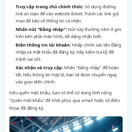
Truy cập trang chủ chính thức:
Sử dụng đường
link an toàn để vào website 8xbet. Tránh các link giả
mạo để bảo vệ thông tin cá nhân.
Nhấn nút "Đăng nhập":
Nút này thường nằm ở góc
trên bên phải màn hình, dễ dàng nhận biết.
Điền thông tin tài khoản:
Nhập chính xác tên đăng
nhập và mật khẩu đã đăng ký. Hãy kiểm tra kỹ để
tránh sai sót.
Xác nhận và truy cập:
Nhấn "Đăng nhập" để hoàn
tất. Nếu thông tin hợp lệ, bạn sẽ được chuyển ngay
vào giao diện chính.
Nếu quên mật khẩu, bạn có thể sử dụng tính năng
"Quên mật khẩu" để khôi phục qua email hoặc số điện
thoại đã đăng ký.