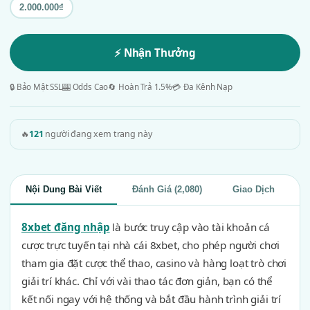
2.000.000₫
⚡ Nhận Thưởng
🔒 Bảo Mật SSL
🎰 Odds Cao
🔄 Hoàn Trả 1.5%
💳 Đa Kênh Nạp
🔥
121
người đang xem trang này
Nội Dung Bài Viết
Đánh Giá (2,080)
Giao Dịch
8xbet đăng nhập
là bước truy cập vào tài khoản cá
cược trực tuyến tại nhà cái 8xbet, cho phép người chơi
tham gia đặt cược thể thao, casino và hàng loạt trò chơi
giải trí khác. Chỉ với vài thao tác đơn giản, bạn có thể
kết nối ngay với hệ thống và bắt đầu hành trình giải trí