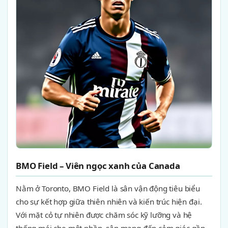
BMO Field – Viên ngọc xanh của Canada
Nằm ở Toronto, BMO Field là sân vận động tiêu biểu
cho sự kết hợp giữa thiên nhiên và kiến trúc hiện đại.
Với mặt cỏ tự nhiên được chăm sóc kỹ lưỡng và hệ