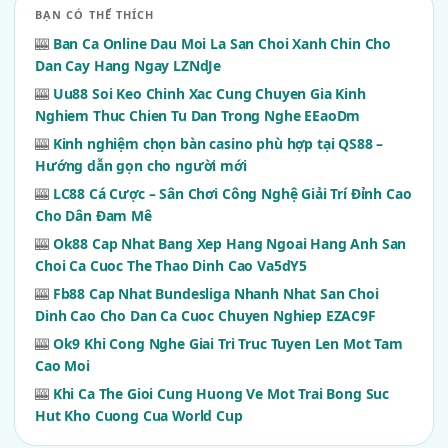
BẠN CÓ THỂ THÍCH
🎰
Ban Ca Online Dau Moi La San Choi Xanh Chin Cho
Dan Cay Hang Ngay LZNdJe
🎰
Uu88 Soi Keo Chinh Xac Cung Chuyen Gia Kinh
Nghiem Thuc Chien Tu Dan Trong Nghe EEaoDm
🎰
Kinh nghiệm chọn bàn casino phù hợp tại QS88 –
Hướng dẫn gọn cho người mới
🎰
LC88 Cá Cược – Sân Chơi Công Nghệ Giải Trí Đỉnh Cao
Cho Dân Đam Mê
🎰
Ok88 Cap Nhat Bang Xep Hang Ngoai Hang Anh San
Choi Ca Cuoc The Thao Dinh Cao Va5dY5
🎰
Fb88 Cap Nhat Bundesliga Nhanh Nhat San Choi
Dinh Cao Cho Dan Ca Cuoc Chuyen Nghiep EZAC9F
🎰
Ok9 Khi Cong Nghe Giai Tri Truc Tuyen Len Mot Tam
Cao Moi
🎰
Khi Ca The Gioi Cung Huong Ve Mot Trai Bong Suc
Hut Kho Cuong Cua World Cup