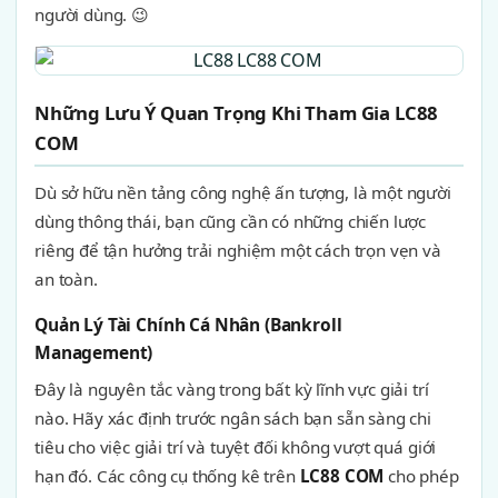
người dùng. 😉
Những Lưu Ý Quan Trọng Khi Tham Gia LC88
COM
Dù sở hữu nền tảng công nghệ ấn tượng, là một người
dùng thông thái, bạn cũng cần có những chiến lược
riêng để tận hưởng trải nghiệm một cách trọn vẹn và
an toàn.
Quản Lý Tài Chính Cá Nhân (Bankroll
Management)
Đây là nguyên tắc vàng trong bất kỳ lĩnh vực giải trí
nào. Hãy xác định trước ngân sách bạn sẵn sàng chi
tiêu cho việc giải trí và tuyệt đối không vượt quá giới
hạn đó. Các công cụ thống kê trên
LC88 COM
cho phép