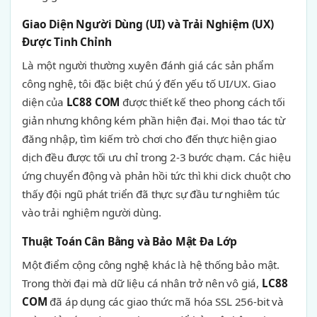
Giao Diện Người Dùng (UI) và Trải Nghiệm (UX)
Được Tinh Chỉnh
Là một người thường xuyên đánh giá các sản phẩm
công nghệ, tôi đặc biệt chú ý đến yếu tố UI/UX. Giao
diện của
LC88 COM
được thiết kế theo phong cách tối
giản nhưng không kém phần hiện đại. Mọi thao tác từ
đăng nhập, tìm kiếm trò chơi cho đến thực hiện giao
dịch đều được tối ưu chỉ trong 2-3 bước chạm. Các hiệu
ứng chuyển động và phản hồi tức thì khi click chuột cho
thấy đội ngũ phát triển đã thực sự đầu tư nghiêm túc
vào trải nghiệm người dùng.
Thuật Toán Cân Bằng và Bảo Mật Đa Lớp
Một điểm cộng công nghệ khác là hệ thống bảo mật.
Trong thời đại mà dữ liệu cá nhân trở nên vô giá,
LC88
COM
đã áp dụng các giao thức mã hóa SSL 256-bit và