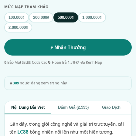
MỨC NẠP THAM KHẢO
100.000₫
200.000₫
500.000₫
1.000.000₫
2.000.000₫
⚡ Nhận Thưởng
🔒 Bảo Mật SSL
🎰 Odds Cao
🔄 Hoàn Trả 1.5%
💳 Đa Kênh Nạp
🔥
309
người đang xem trang này
Nội Dung Bài Viết
Đánh Giá (2,595)
Giao Dịch
Gần đây, trong giới công nghệ và giải trí trực tuyến, cái
tên
LC88
bỗng nhiên nổi lên như một hiện tượng.