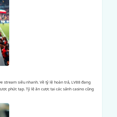
ve stream siêu nhanh. Về tỷ lệ hoàn trả, LV88 đang
ược phức tạp. Tỷ lệ ăn cược tại các sảnh casino cũng