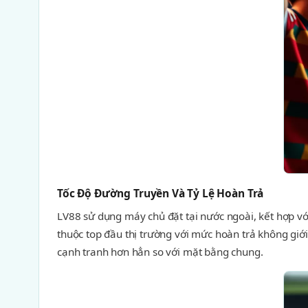
Tốc Độ Đường Truyền Và Tỷ Lệ Hoàn Trả
LV88 sử dụng máy chủ đặt tại nước ngoài, kết hợp vớ
thuộc top đầu thị trường với mức hoàn trả không giới
cạnh tranh hơn hẳn so với mặt bằng chung.