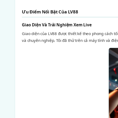
Ưu Điểm Nổi Bật Của LV88
Giao Diện Và Trải Nghiệm Xem Live
Giao diện của LV88 được thiết kế theo phong cách tối
và chuyên nghiệp. Tôi đã thử trên cả máy tính và điệ