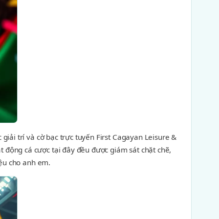
iải trí và cờ bạc trực tuyến First Cagayan Leisure &
 động cá cược tại đây đều được giám sát chặt chẽ,
iệu cho anh em.