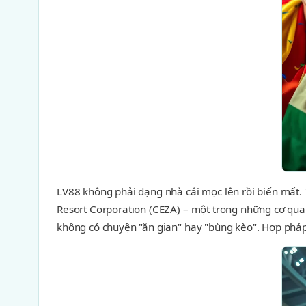
LV88 không phải dạng nhà cái mọc lên rồi biến mất. T
Resort Corporation (CEZA) – một trong những cơ qua
không có chuyện "ăn gian" hay "bùng kèo". Hợp pháp v