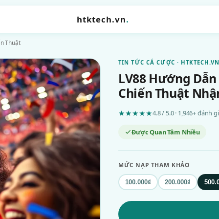
htktech.vn
.
ến Thuật
TIN TỨC CÁ CƯỢC · HTKTECH.V
LV88 Hướng Dẫn 
Chiến Thuật Nhậ
★★★★★
4.8 / 5.0 · 1,946+ đánh 
Được Quan Tâm Nhiều
MỨC NẠP THAM KHẢO
100.000₫
200.000₫
500.