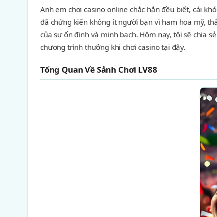
Anh em chơi casino online chắc hẳn đều biết, cái khó
đã chứng kiến không ít người bạn vì ham hoa mỹ, thấy
của sự ổn định và minh bạch. Hôm nay, tôi sẽ chia sẻ
chương trình thưởng khi chơi casino tại đây.
Tổng Quan Về Sảnh Chơi LV88