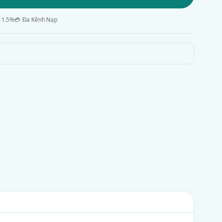
 1.5%
💳 Đa Kênh Nạp