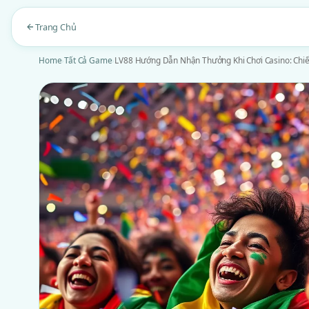
Trang Chủ
Home
›
Tất Cả Game
›
LV88 Hướng Dẫn Nhận Thưởng Khi Chơi Casino: Chi