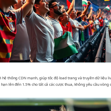
i hệ thống CDN mạnh, giúp tốc độ load trang và truyền dữ liệu li
 hạn lên đến 1.5% cho tất cả các cược thua, không yêu cầu vòng c