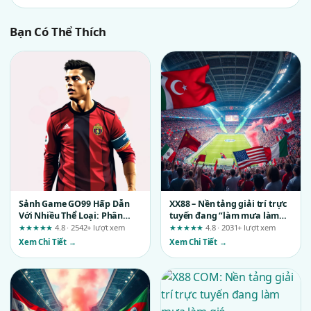
Bạn Có Thể Thích
Sảnh Game GO99 Hấp Dẫn
XX88 – Nền tảng giải trí trực
Với Nhiều Thể Loại: Phân
tuyến đang “làm mưa làm
Tích Chi Tiết Từ Dân Chơi Lâu
gió” tại Việt Nam
★★★★★
4.8 · 2542+ lượt xem
★★★★★
4.8 · 2031+ lượt xem
Năm
Xem Chi Tiết →
Xem Chi Tiết →