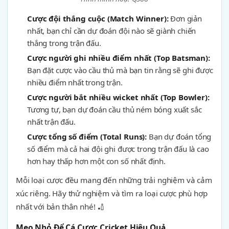
Cược đội thắng cuộc (Match Winner):
Đơn giản
nhất, bạn chỉ cần dự đoán đội nào sẽ giành chiến
thắng trong trận đấu.
Cược người ghi nhiều điểm nhất (Top Batsman):
Bạn đặt cược vào cầu thủ mà bạn tin rằng sẽ ghi được
nhiều điểm nhất trong trận.
Cược người bắt nhiều wicket nhất (Top Bowler):
Tương tự, bạn dự đoán cầu thủ ném bóng xuất sắc
nhất trận đấu.
Cược tổng số điểm (Total Runs):
Bạn dự đoán tổng
số điểm mà cả hai đội ghi được trong trận đấu là cao
hơn hay thấp hơn một con số nhất định.
Mỗi loại cược đều mang đến những trải nghiệm và cảm
xúc riêng. Hãy thử nghiệm và tìm ra loại cược phù hợp
nhất với bản thân nhé! 🏏
Mẹo Nhỏ Để Cá Cược Cricket Hiệu Quả