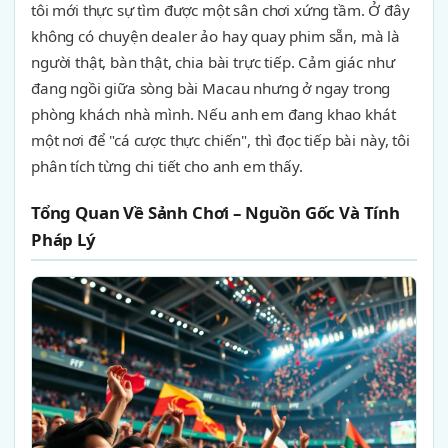
tôi mới thực sự tìm được một sân chơi xứng tầm. Ở đây
không có chuyện dealer ảo hay quay phim sẵn, mà là
người thật, bàn thật, chia bài trực tiếp. Cảm giác như
đang ngồi giữa sòng bài Macau nhưng ở ngay trong
phòng khách nhà mình. Nếu anh em đang khao khát
một nơi để "cá cược thực chiến", thì đọc tiếp bài này, tôi
phân tích từng chi tiết cho anh em thấy.
Tổng Quan Về Sảnh Chơi – Nguồn Gốc Và Tính
Pháp Lý