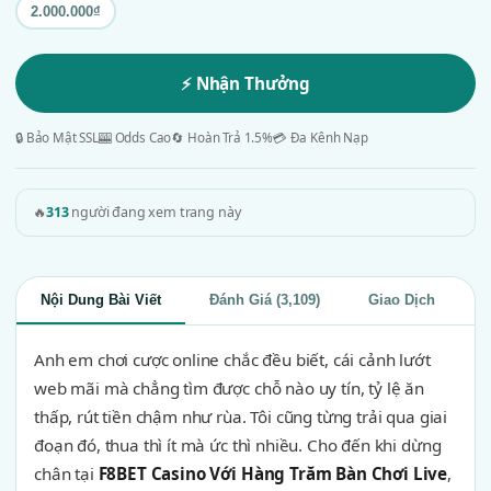
2.000.000₫
⚡ Nhận Thưởng
🔒 Bảo Mật SSL
🎰 Odds Cao
🔄 Hoàn Trả 1.5%
💳 Đa Kênh Nạp
🔥
313
người đang xem trang này
Nội Dung Bài Viết
Đánh Giá (3,109)
Giao Dịch
Anh em chơi cược online chắc đều biết, cái cảnh lướt
web mãi mà chẳng tìm được chỗ nào uy tín, tỷ lệ ăn
thấp, rút tiền chậm như rùa. Tôi cũng từng trải qua giai
đoạn đó, thua thì ít mà ức thì nhiều. Cho đến khi dừng
chân tại
F8BET Casino Với Hàng Trăm Bàn Chơi Live
,