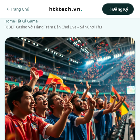
htktech.vn
.
Trang Chủ
Đăng Ký
Home
›
Tất Cả Game
›
F8BET Casino Với Hàng Trăm Bàn Chơi Live – Sân Chơi Thự