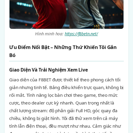
Hình minh hoạ:
https://f8betn.net/
Ưu Điểm Nổi Bật – Những Thứ Khiến Tôi Gắn
Bó
Giao Diện Và Trải Nghiệm Xem Live
Giao diện của F8BET được thiết kế theo phong cách tối
giản nhưng tinh tế. Bảng điều khiển trực quan, không bị
rối mắt. Tính năng lọc bàn chơi theo game, theo mức
cược, theo dealer cực kỳ nhanh. Quan trọng nhất là
chất lượng stream: độ phân giải Full HD, góc quay đa
chiều, không bị giật hình. Tôi đã thử xem trên cả máy
tính lẫn điện thoại, đều mượt như nhau. Cảm giác như