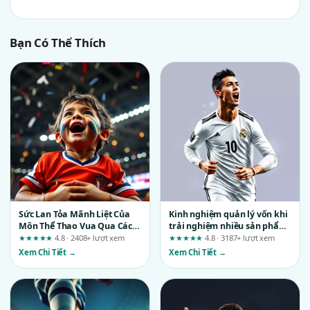
Bạn Có Thể Thích
Sức Lan Tỏa Mãnh Liệt Của
Kinh nghiệm quản lý vốn khi
Môn Thể Thao Vua Qua Các
trải nghiệm nhiều sản phẩm
Mạng Xã Hội Trực Tuyến
tại nhà cái 8day
★★★★★
4.8 · 2408+ lượt xem
★★★★★
4.8 · 3187+ lượt xem
Xem Chi Tiết →
Xem Chi Tiết →