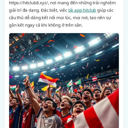
https://hitclub8.xyz/, nơi mang đến những trải nghiệm
giải trí đa dạng. Đặc biệt, việc
tải app hitclub
giúp các
cầu thủ dễ dàng kết nối mọi lúc, mọi nơi, tạo nên sự
gắn kết ngay cả khi không ở trên sân.