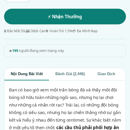
⚡ Nhận Thưởng
🔒 Bảo Mật SSL
🎰 Odds Cao
🔄 Hoàn Trả 1.5%
💳 Đa Kênh Nạp
🔥
195
người đang xem trang này
Nội Dung Bài Viết
Đánh Giá (2,446)
Giao Dịch
Bạn có bao giờ xem một trận bóng đá và thấy một đội
bóng sở hữu toàn những ngôi sao, nhưng họ lại chơi
như những cá nhân rời rạc? Trái lại, có những đội bóng
không có siêu sao, nhưng họ lại chiến thắng nhờ sự gắn
kết và hiểu ý nhau đến từng centimet. Sự khác biệt nằm
ở một yếu tố then chốt:
các cầu thủ phải phối hợp ăn