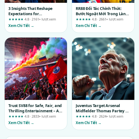
3 Insights That Reshape
RR88 Đối Tác Chính Thức:
Expectations for
Bước Ngoặt Mới Trong Làng
Professional Casino Room
Công Nghệ Giải Trí Trực
★★★★★
4.8 · 2161+ lượt xem
★★★★★
4.8 · 2661+ lượt xem
Experiences at mu88top.net
Tuyến
Xem Chi Tiết →
Xem Chi Tiết →
Trust SV88 for Safe, Fair, and
Juventus Target Arsenal
Thrilling Entertainment – A
Midfielder Thomas Partey As
Verification Checklist
January Reinforcement: A UX
★★★★★
4.8 · 2833+ lượt xem
★★★★★
4.8 · 2624+ lượt xem
Analysis of Who Fits, Who
Xem Chi Tiết →
Xem Chi Tiết →
Doesn’t, and Why