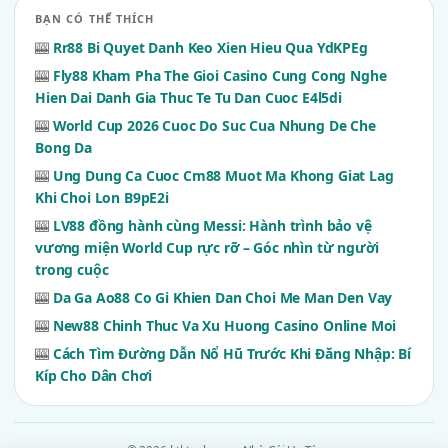
BẠN CÓ THỂ THÍCH
🎰
Rr88 Bi Quyet Danh Keo Xien Hieu Qua YdKPEg
🎰
Fly88 Kham Pha The Gioi Casino Cung Cong Nghe
Hien Dai Danh Gia Thuc Te Tu Dan Cuoc E4l5di
🎰
World Cup 2026 Cuoc Do Suc Cua Nhung De Che
Bong Da
🎰
Ung Dung Ca Cuoc Cm88 Muot Ma Khong Giat Lag
Khi Choi Lon B9pE2i
🎰
LV88 đồng hành cùng Messi: Hành trình bảo vệ
vương miện World Cup rực rỡ – Góc nhìn từ người
trong cuộc
🎰
Da Ga Ao88 Co Gi Khien Dan Choi Me Man Den Vay
🎰
New88 Chinh Thuc Va Xu Huong Casino Online Moi
🎰
Cách Tìm Đường Dẫn Nổ Hũ Trước Khi Đăng Nhập: Bí
Kíp Cho Dân Chơi