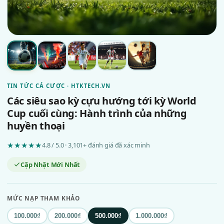
TIN TỨC CÁ CƯỢC · HTKTECH.VN
Các siêu sao kỳ cựu hướng tới kỳ World
Cup cuối cùng: Hành trình của những
huyền thoại
★★★★★
4.8 / 5.0 · 3,101+ đánh giá đã xác minh
Cập Nhật Mới Nhất
MỨC NẠP THAM KHẢO
100.000₫
200.000₫
500.000₫
1.000.000₫