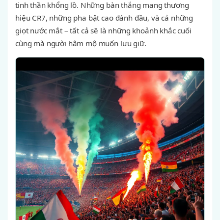
tinh thần khổng lồ. Những bàn thắng mang thương
hiệu CR7, những pha bật cao đánh đầu, và cả những
giọt nước mắt – tất cả sẽ là những khoảnh khắc cuối
cùng mà người hâm mộ muốn lưu giữ.