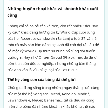
Những huyền thoại khác và khoảnh khắc cuối
cùng
Không chỉ có ba cái tên kể trên, còn rất nhiều "siêu sao
kỳ cựu" khác đang hướng tới kỳ World Cup cuối cùng
của họ. Robert Lewandowski (Ba Lan) ở tuổi 37 vẫn là
một cỗ máy săn bàn đáng sợ. Anh đã chờ đợi rất lâu để
có một kỳ World Cup thực sự bùng nổ cùng đội tuyển
quốc gia. Hay như Olivier Giroud (Pháp), mặc dù đã ở
bên kia sườn dốc sự nghiệp, nhưng những bàn thắng
của anh vẫn là vũ khí lợi hại của Les Bleus.
Thế hệ vàng son của bóng đá thế giới
Chúng ta đang sống trong những ngày tháng cuối cùng
của một thế hệ vàng son. Messi, Ronaldo, Modrić,
Lewandowski, Neuer, Benzema... tất cả đều đã cống
hiến cho bóng đá những khoảnh khắc không thể nào