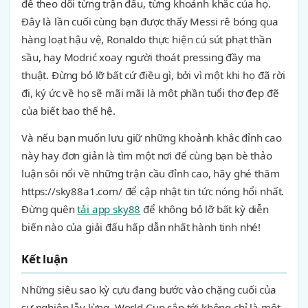
để theo dõi từng trận đấu, từng khoảnh khắc của họ.
Đây là lần cuối cùng bạn được thấy Messi rê bóng qua
hàng loạt hậu vệ, Ronaldo thực hiện cú sút phạt thần
sầu, hay Modrić xoay người thoát pressing đầy ma
thuật. Đừng bỏ lỡ bất cứ điều gì, bởi vì một khi họ đã rời
đi, ký ức về họ sẽ mãi mãi là một phần tuổi thơ đẹp đẽ
của biết bao thế hệ.
Và nếu bạn muốn lưu giữ những khoảnh khắc đỉnh cao
này hay đơn giản là tìm một nơi để cùng bạn bè thảo
luận sôi nổi về những trận cầu đỉnh cao, hãy ghé thăm
https://sky88a1.com/ để cập nhật tin tức nóng hổi nhất.
Đừng quên
tải app sky88
để không bỏ lỡ bất kỳ diễn
biến nào của giải đấu hấp dẫn nhất hành tinh nhé!
Kết luận
Những siêu sao kỳ cựu đang bước vào chặng cuối của
sự nghiệp lẫy lừng. World Cup sắp tới không chỉ là một