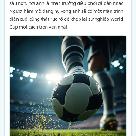
sâu hơn, nơi anh là nhạc trưởng điều phối cả dàn nhạc.
Người hâm mộ đang hy vọng anh sẽ có một màn trình
diễn cuối cùng thật rực rỡ để khép lại sự nghiệp World
Cup một cách trọn vẹn nhất.