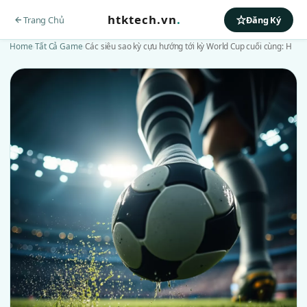
htktech.vn
.
Trang Chủ
Đăng Ký
Home
›
Tất Cả Game
›
Các siêu sao kỳ cựu hướng tới kỳ World Cup cuối cùng: H