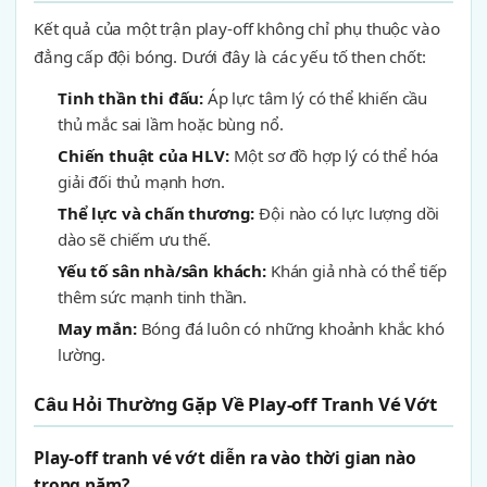
Kết quả của một trận play-off không chỉ phụ thuộc vào
đẳng cấp đội bóng. Dưới đây là các yếu tố then chốt:
Tinh thần thi đấu:
Áp lực tâm lý có thể khiến cầu
thủ mắc sai lầm hoặc bùng nổ.
Chiến thuật của HLV:
Một sơ đồ hợp lý có thể hóa
giải đối thủ mạnh hơn.
Thể lực và chấn thương:
Đội nào có lực lượng dồi
dào sẽ chiếm ưu thế.
Yếu tố sân nhà/sân khách:
Khán giả nhà có thể tiếp
thêm sức mạnh tinh thần.
May mắn:
Bóng đá luôn có những khoảnh khắc khó
lường.
Câu Hỏi Thường Gặp Về Play-off Tranh Vé Vớt
Play-off tranh vé vớt diễn ra vào thời gian nào
trong năm?