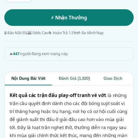
⚡ Nhận Thưởng
🔒 Bảo Mật SSL
🎰 Odds Cao
🔄 Hoàn Trả 1.5%
💳 Đa Kênh Nạp
🔥
447
người đang xem trang này
Nội Dung Bài Viết
Đánh Giá (1,820)
Giao Dịch
Kết quả các trận đấu play-off tranh vé vớt
là những
trận cầu quyết định dành cho các đội bóng suýt soát vị
trí thăng hạng hoặc trụ hạng, nơi họ có cơ hội cuối cùng
để giành suất thi đấu ở giải đấu cao hơn vào mùa giải
tới. Đây là loạt trận nghẹt thở, thường diễn ra ngay sau
khi mùa giải chính thức kết thúc, mang đến những màn