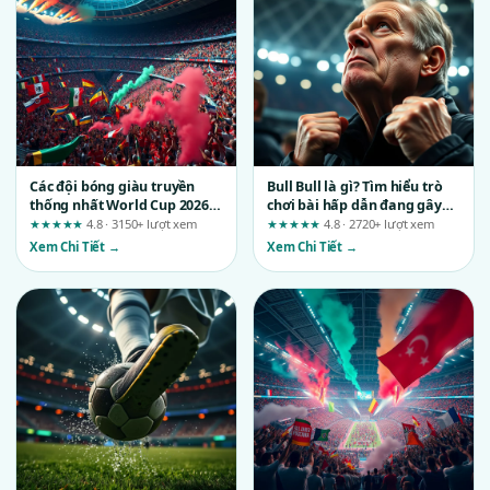
Các đội bóng giàu truyền
Bull Bull là gì? Tìm hiểu trò
thống nhất World Cup 2026:
chơi bài hấp dẫn đang gây
Hành trình lịch sử và niềm tự
sốt
★★★★★
4.8 · 3150+ lượt xem
★★★★★
4.8 · 2720+ lượt xem
hào
Xem Chi Tiết →
Xem Chi Tiết →