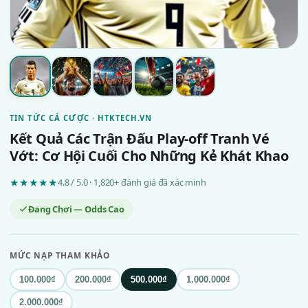
TIN TỨC CÁ CƯỢC · HTKTECH.VN
Kết Quả Các Trận Đấu Play-off Tranh Vé
Vớt: Cơ Hội Cuối Cho Những Kẻ Khát Khao
★★★★★
4.8 / 5.0 · 1,820+ đánh giá đã xác minh
Đang Chơi — Odds Cao
MỨC NẠP THAM KHẢO
100.000₫
200.000₫
500.000₫
1.000.000₫
2.000.000₫