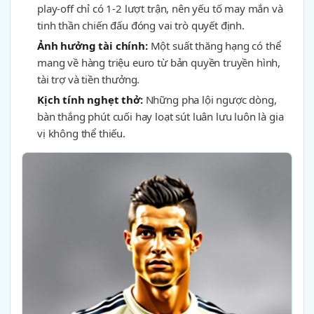
play-off chỉ có 1-2 lượt trận, nên yếu tố may mắn và
tinh thần chiến đấu đóng vai trò quyết định.
Ảnh hưởng tài chính:
Một suất thăng hạng có thể
mang về hàng triệu euro từ bản quyền truyền hình,
tài trợ và tiền thưởng.
Kịch tính nghẹt thở:
Những pha lội ngược dòng,
bàn thắng phút cuối hay loạt sút luân lưu luôn là gia
vị không thể thiếu.