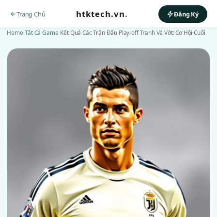
htktech.vn
.
Trang Chủ
Đăng Ký
Home
›
Tất Cả Game
›
Kết Quả Các Trận Đấu Play-off Tranh Vé Vớt: Cơ Hội Cuối