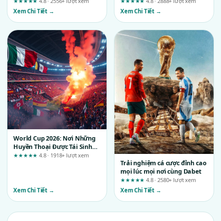
huyền thoại chưa có điểm
theo độ khó, nhịp chơi và rủi
★★★★★
4.8 · 2556+ lượt xem
★★★★★
4.8 · 2888+ lượt xem
dừng
ro
Xem Chi Tiết →
Xem Chi Tiết →
World Cup 2026: Nơi Những
Huyền Thoại Được Tái Sinh
Một Lần Nữa
★★★★★
4.8 · 1918+ lượt xem
Trải nghiệm cá cược đỉnh cao
mọi lúc mọi nơi cùng Dabet
★★★★★
4.8 · 2580+ lượt xem
Xem Chi Tiết →
Xem Chi Tiết →