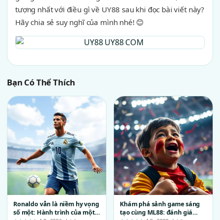
tượng nhất với điều gì về UY88 sau khi đọc bài viết này?
Hãy chia sẻ suy nghĩ của mình nhé! 😊
Bạn Có Thể Thích
Ronaldo vẫn là niềm hy vọng
Khám phá sảnh game sáng
số một: Hành trình của một
tạo cùng ML88: đánh giá