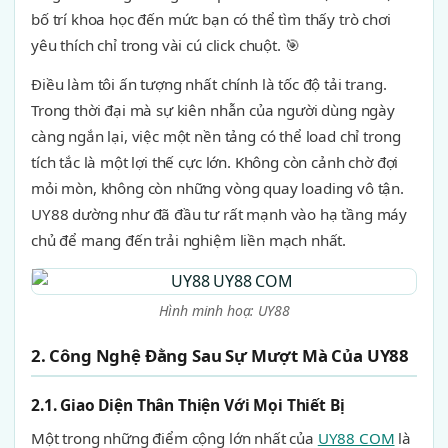
bố trí khoa học đến mức bạn có thể tìm thấy trò chơi
yêu thích chỉ trong vài cú click chuột. 🎯
Điều làm tôi ấn tượng nhất chính là tốc độ tải trang.
Trong thời đại mà sự kiên nhẫn của người dùng ngày
càng ngắn lại, việc một nền tảng có thể load chỉ trong
tích tắc là một lợi thế cực lớn. Không còn cảnh chờ đợi
mỏi mòn, không còn những vòng quay loading vô tận.
UY88 dường như đã đầu tư rất mạnh vào hạ tầng máy
chủ để mang đến trải nghiệm liền mạch nhất.
Hình minh hoạ: UY88
2. Công Nghệ Đằng Sau Sự Mượt Mà Của UY88
2.1. Giao Diện Thân Thiện Với Mọi Thiết Bị
Một trong những điểm cộng lớn nhất của
UY88 COM
là