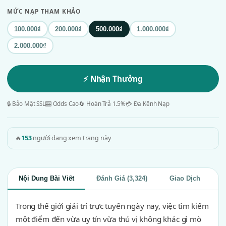
MỨC NẠP THAM KHẢO
100.000₫
200.000₫
500.000₫
1.000.000₫
2.000.000₫
⚡ Nhận Thưởng
🔒 Bảo Mật SSL
🎰 Odds Cao
🔄 Hoàn Trả 1.5%
💳 Đa Kênh Nạp
🔥
153
người đang xem trang này
Nội Dung Bài Viết
Đánh Giá (3,324)
Giao Dịch
Trong thế giới giải trí trực tuyến ngày nay, việc tìm kiếm
một điểm đến vừa uy tín vừa thú vị không khác gì mò