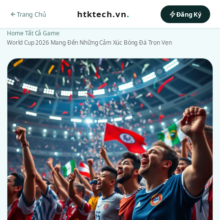
htktech.vn
.
Trang Chủ
Đăng Ký
Home
›
Tất Cả Game
›
World Cup 2026 Mang Đến Những Cảm Xúc Bóng Đá Trọn Vẹn