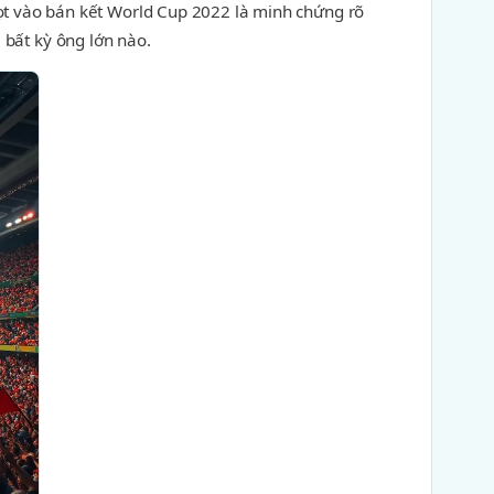
t vào bán kết World Cup 2022 là minh chứng rõ
ã bất kỳ ông lớn nào.