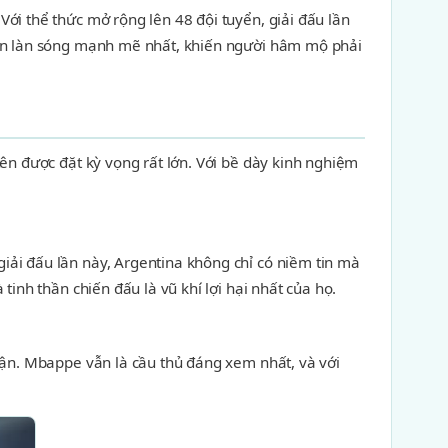
ới thể thức mở rộng lên 48 đội tuyển, giải đấu lần
 nên làn sóng mạnh mẽ nhất, khiến người hâm mộ phải
tên được đặt kỳ vọng rất lớn. Với bề dày kinh nghiệm
iải đấu lần này, Argentina không chỉ có niềm tin mà
inh thần chiến đấu là vũ khí lợi hại nhất của họ.
 tận. Mbappe vẫn là cầu thủ đáng xem nhất, và với