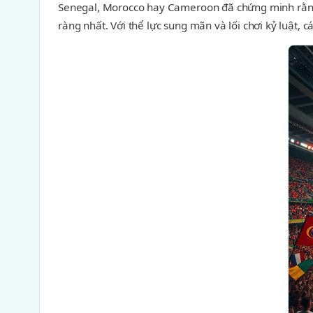
Senegal, Morocco hay Cameroon đã chứng minh rằng 
ràng nhất. Với thể lực sung mãn và lối chơi kỷ luật, 