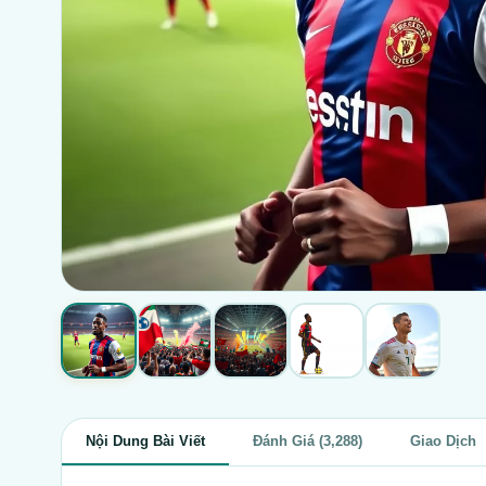
Nội Dung Bài Viết
Đánh Giá (3,288)
Giao Dịch