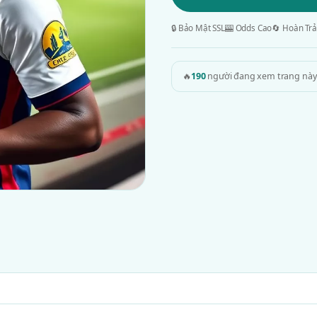
🔒 Bảo Mật SSL
🎰 Odds Cao
🔄 Hoàn Trả
🔥
190
người đang xem trang này