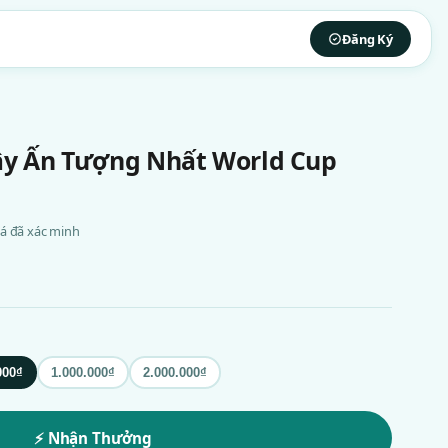
Đăng Ký
N
ây Ấn Tượng Nhất World Cup
giá đã xác minh
000₫
1.000.000₫
2.000.000₫
⚡ Nhận Thưởng