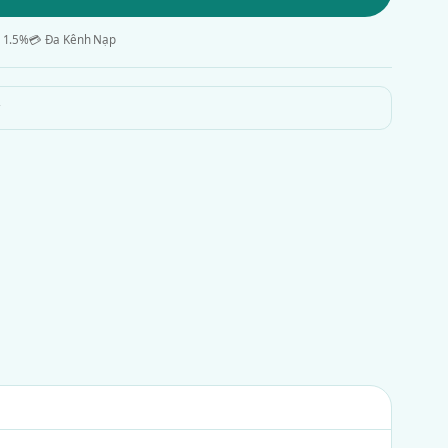
 1.5%
💳 Đa Kênh Nạp