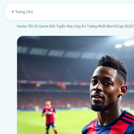
Trang Chủ
Home
›
Tất Cả Game
›
Đội Tuyển Nào Gây Ấn Tượng Nhất World Cup 2026?