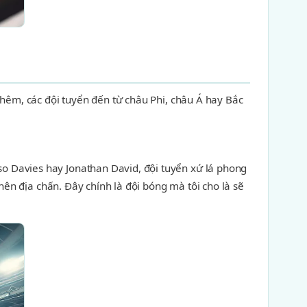
thêm, các đội tuyển đến từ châu Phi, châu Á hay Bắc
o Davies hay Jonathan David, đội tuyển xứ lá phong
nên địa chấn. Đây chính là đội bóng mà tôi cho là sẽ