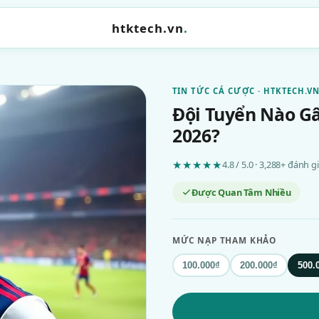
htktech.vn
.
TIN TỨC CÁ CƯỢC · HTKTECH.V
Đội Tuyển Nào G
2026?
★★★★★
4.8 / 5.0 · 3,288+ đánh 
Được Quan Tâm Nhiều
MỨC NẠP THAM KHẢO
100.000₫
200.000₫
500.