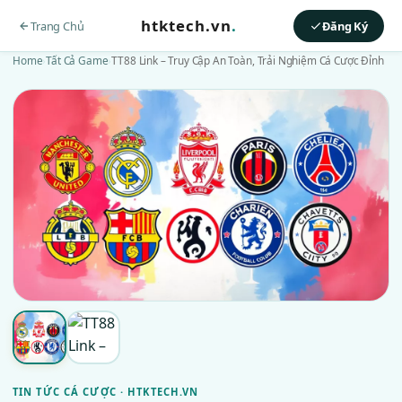
htktech.vn
.
Trang Chủ
Đăng Ký
Home
›
Tất Cả Game
›
TT88 Link – Truy Cập An Toàn, Trải Nghiệm Cá Cược Đỉnh
TIN TỨC CÁ CƯỢC · HTKTECH.VN