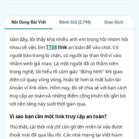
Nội Dung Bài Viết
Đánh Giá (2,794)
Giao Dịch
Gần đây, tôi thấy khá nhiều anh em trong hội nhóm hỏi
nhau về việc tìm
TT88
link
an toàn để vào chơi. Có
người bảo trang bị chặn, có người lại than thở vì vào
nhầm web giả mạo. Là một người đã có thâm niên
trong nghề, tôi hiểu rõ cảm giác "đứng hình" khi giao
diện cứ quay vòng vòng, hoặc tệ hơn là mất luôn tài
khoản vì link dỏm. Hôm nay, tôi sẽ chia sẻ với bạn cách
truy cập an toàn và những điểm cộng khiến tôi gắn bó
với nền tảng này suốt thời gian qua.
Vì sao bạn cần một link truy cập an toàn?
Thú thật, cái thời mà chỉ cần gõ tên miền là vào được
thoải mái đã qua lâu rồi. Các nhà mạng tại Việt Nam