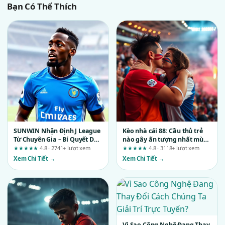
Bạn Có Thể Thích
SUNWIN Nhận Định J League
Kèo nhà cái 88: Cầu thủ trẻ
Từ Chuyên Gia – Bí Quyết Dự
nào gây ấn tượng nhất mùa
Đoán Chính Xác
này?
★★★★★
4.8 · 2741+ lượt xem
★★★★★
4.8 · 3118+ lượt xem
Xem Chi Tiết →
Xem Chi Tiết →
Vì Sao Công Nghệ Đang Thay