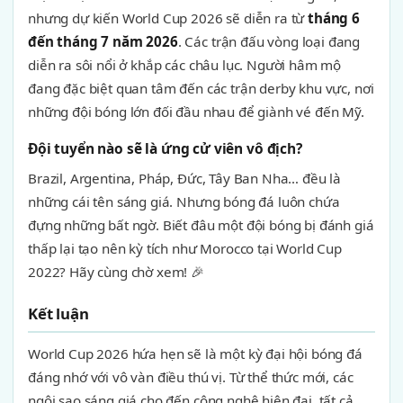
nhưng dự kiến World Cup 2026 sẽ diễn ra từ
tháng 6
đến tháng 7 năm 2026
. Các trận đấu vòng loại đang
diễn ra sôi nổi ở khắp các châu lục. Người hâm mộ
đang đặc biệt quan tâm đến các trận derby khu vực, nơi
những đội bóng lớn đối đầu nhau để giành vé đến Mỹ.
Đội tuyển nào sẽ là ứng cử viên vô địch?
Brazil, Argentina, Pháp, Đức, Tây Ban Nha… đều là
những cái tên sáng giá. Nhưng bóng đá luôn chứa
đựng những bất ngờ. Biết đâu một đội bóng bị đánh giá
thấp lại tạo nên kỳ tích như Morocco tại World Cup
2022? Hãy cùng chờ xem! 🎉
Kết luận
World Cup 2026 hứa hẹn sẽ là một kỳ đại hội bóng đá
đáng nhớ với vô vàn điều thú vị. Từ thể thức mới, các
ngôi sao sáng giá cho đến công nghệ hiện đại, tất cả