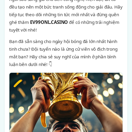
đều tạo nên một bức tranh sống động cho giải đấu. Hãy
tiếp tục theo dõi những tin tức mới nhất và đừng quên
ghé thăm
EV99ONL.CASINO
để có những trải nghiệm
tuyệt vời nhé!
Bạn đã sẵn sàng cho ngày hội bóng đá lớn nhất hành
tinh chưa? Đội tuyển nào là ứng cử viên vô địch trong
mắt bạn? Hãy chia sẻ suy nghĩ của mình ở phần bình
luận bên dưới nhé! 👇