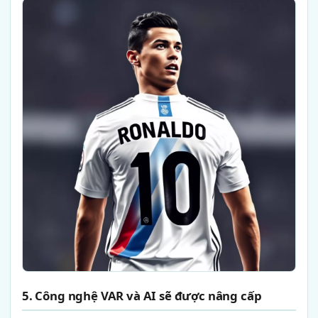
5. Công nghệ VAR và AI sẽ được nâng cấp