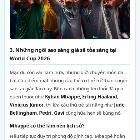
3. Những ngôi sao sáng giá sẽ tỏa sáng tại
World Cup 2026
Mặc dù còn vài năm nữa, nhưng giới chuyên môn đã
bắt đầu điểm mặt những cầu thủ có thể trở thành ngôi
sao tại giải đấu này. Bên cạnh những tên tuổi đã quá
quen thuộc như
Kylian Mbappé, Erling Haaland,
Vinícius Júnior
, thì lứa cầu thủ trẻ tài năng như
Jude
Bellingham, Pedri, Gavi
cũng hứa hẹn sẽ bùng nổ.
Mbappé có thể làm nên lịch sử?
Nếu tiếp tục duy trì phong độ đỉnh cao, Mbappé hoàn