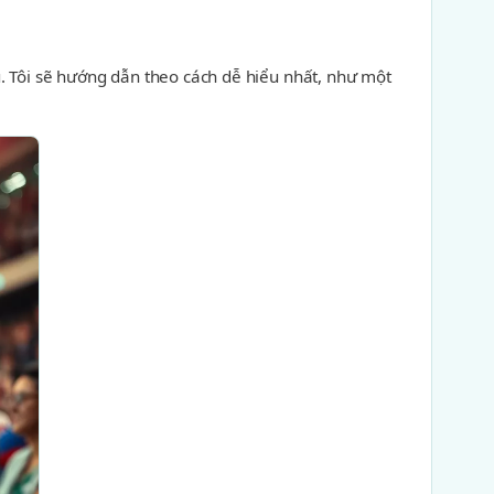
. Tôi sẽ hướng dẫn theo cách dễ hiểu nhất, như một