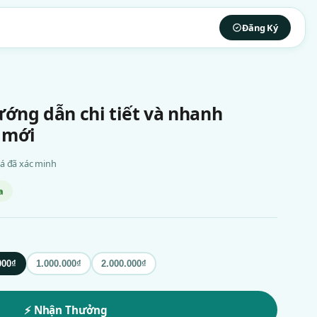
Đăng Ký
N
ướng dẫn chi tiết và nhanh
 mới
giá đã xác minh
a
000₫
1.000.000₫
2.000.000₫
⚡ Nhận Thưởng