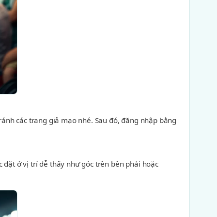
ánh các trang giả mạo nhé. Sau đó, đăng nhập bằng
đặt ở vị trí dễ thấy như góc trên bên phải hoặc