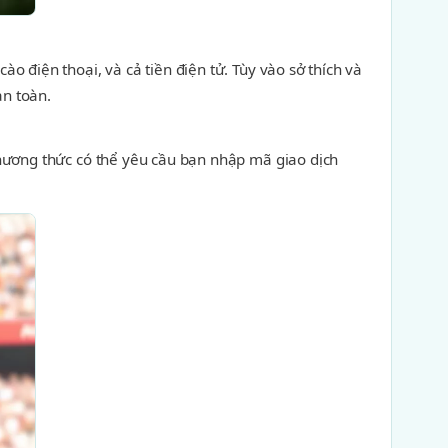
 điện thoại, và cả tiền điện tử. Tùy vào sở thích và
an toàn.
phương thức có thể yêu cầu bạn nhập mã giao dịch