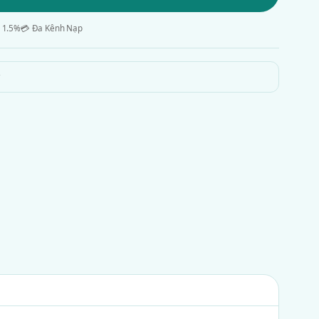
 1.5%
💳 Đa Kênh Nạp