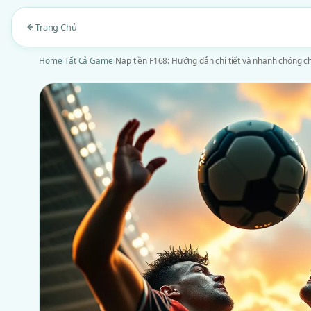
Trang Chủ
Home
›
Tất Cả Game
›
Nạp tiền F168: Hướng dẫn chi tiết và nhanh chóng c