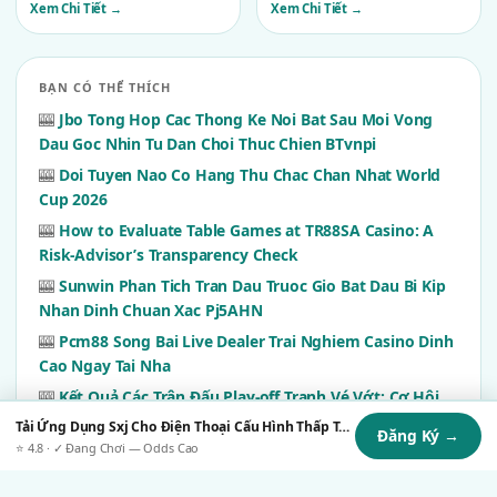
lâu năm
Xem Chi Tiết →
Xem Chi Tiết →
BẠN CÓ THỂ THÍCH
🎰
Jbo Tong Hop Cac Thong Ke Noi Bat Sau Moi Vong
Dau Goc Nhin Tu Dan Choi Thuc Chien BTvnpi
🎰
Doi Tuyen Nao Co Hang Thu Chac Chan Nhat World
Cup 2026
🎰
How to Evaluate Table Games at TR88SA Casino: A
Risk-Advisor’s Transparency Check
🎰
Sunwin Phan Tich Tran Dau Truoc Gio Bat Dau Bi Kip
Nhan Dinh Chuan Xac Pj5AHN
🎰
Pcm88 Song Bai Live Dealer Trai Nghiem Casino Dinh
Cao Ngay Tai Nha
🎰
Kết Quả Các Trận Đấu Play-off Tranh Vé Vớt: Cơ Hội
Cuối Cho Những Kẻ Khát Khao
Tải Ứng Dụng Sxj Cho Điện Thoại Cấu Hình Thấp Tại Sxj.uk.com
Đăng Ký →
⭐ 4.8 · ✓ Đang Chơi — Odds Cao
🎰
Casino Truc Tuyen Chuyen Nghiep Voi Nhieu Lua
Chon Tai C168 9mCQx5