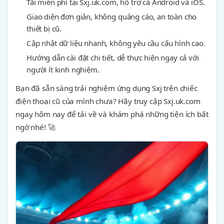
Tải miễn phí tại Sxj.uk.com, hỗ trợ cả Android và iOS.
Giao diện đơn giản, không quảng cáo, an toàn cho
thiết bị cũ.
Cập nhật dữ liệu nhanh, không yêu cầu cấu hình cao.
Hướng dẫn cài đặt chi tiết, dễ thực hiện ngay cả với
người ít kinh nghiệm.
Bạn đã sẵn sàng trải nghiệm ứng dụng Sxj trên chiếc
điện thoại cũ của mình chưa? Hãy truy cập Sxj.uk.com
ngay hôm nay để tải về và khám phá những tiện ích bất
ngờ nhé! 🚀