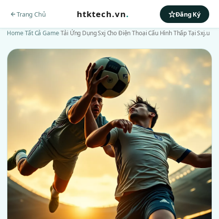
htktech.vn
.
Trang Chủ
Đăng Ký
Home
›
Tất Cả Game
›
Tải Ứng Dụng Sxj Cho Điện Thoại Cấu Hình Thấp Tại Sxj.u