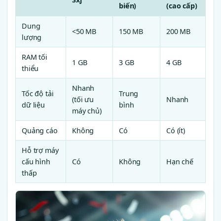
biến)
(cao cấp)
Dung
<50 MB
150 MB
200 MB
lượng
RAM tối
1 GB
3 GB
4 GB
thiểu
Nhanh
Tốc độ tải
Trung
(tối ưu
Nhanh
dữ liệu
bình
máy chủ)
Quảng cáo
Không
Có
Có (ít)
Hỗ trợ máy
cấu hình
Có
Không
Hạn chế
thấp