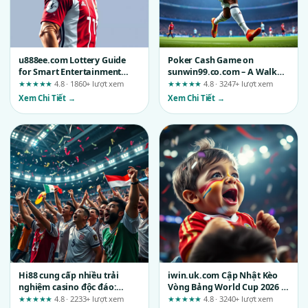
u888ee.com Lottery Guide
Poker Cash Game on
for Smart Entertainment
sunwin99.co.com – A Walk
Choices
Through the Player’s Path
★★★★★
4.8 · 1860+ lượt xem
★★★★★
4.8 · 3247+ lượt xem
Xem Chi Tiết →
Xem Chi Tiết →
Hi88 cung cấp nhiều trải
iwin.uk.com Cập Nhật Kèo
nghiệm casino độc đáo:
Vòng Bảng World Cup 2026 –
Đánh giá chi tiết từ dân chơi
Bạn Đã Sẵn Sàng Chưa?
★★★★★
4.8 · 2233+ lượt xem
★★★★★
4.8 · 3240+ lượt xem