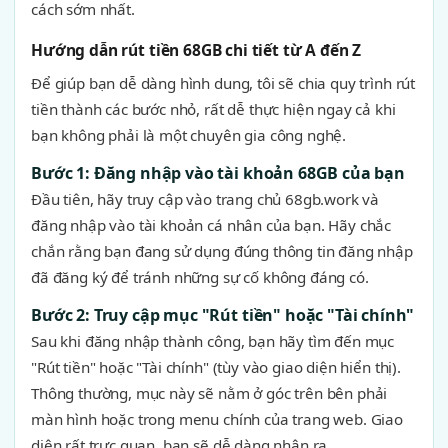
cách sớm nhất.
Hướng dẫn rút tiền 68GB chi tiết từ A đến Z
Để giúp bạn dễ dàng hình dung, tôi sẽ chia quy trình rút
tiền thành các bước nhỏ, rất dễ thực hiện ngay cả khi
bạn không phải là một chuyên gia công nghệ.
Bước 1: Đăng nhập vào tài khoản 68GB của bạn
Đầu tiên, hãy truy cập vào trang chủ 68gb.work và
đăng nhập vào tài khoản cá nhân của bạn. Hãy chắc
chắn rằng bạn đang sử dụng đúng thông tin đăng nhập
đã đăng ký để tránh những sự cố không đáng có.
Bước 2: Truy cập mục "Rút tiền" hoặc "Tài chính"
Sau khi đăng nhập thành công, bạn hãy tìm đến mục
"Rút tiền" hoặc "Tài chính" (tùy vào giao diện hiển thị).
Thông thường, mục này sẽ nằm ở góc trên bên phải
màn hình hoặc trong menu chính của trang web. Giao
diện rất trực quan, bạn sẽ dễ dàng nhận ra.