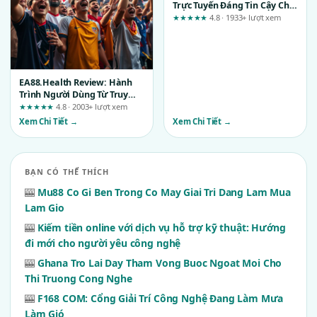
Trực Tuyến Đáng Tin Cậy Cho
Người Việt
★★★★★
4.8 · 1933+ lượt xem
EA88.Health Review: Hành
Trình Người Dùng Từ Truy
Cập Đến Hỗ Trợ – Các Tựa
★★★★★
4.8 · 2003+ lượt xem
Game Được Quan Tâm
Xem Chi Tiết →
Xem Chi Tiết →
BẠN CÓ THỂ THÍCH
🎰
Mu88 Co Gi Ben Trong Co May Giai Tri Dang Lam Mua
Lam Gio
🎰
Kiếm tiền online với dịch vụ hỗ trợ kỹ thuật: Hướng
đi mới cho người yêu công nghệ
🎰
Ghana Tro Lai Day Tham Vong Buoc Ngoat Moi Cho
Thi Truong Cong Nghe
🎰
F168 COM: Cổng Giải Trí Công Nghệ Đang Làm Mưa
Làm Gió