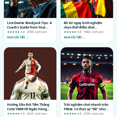
Live Dealer Blackjack Tips: A
Bỏ túi ngay kinh nghiệm
Coach's Guide from Your
chọn thời điểm chơi
First Hand to Confident Play
cockfighting JE777 cho người
★★★★★
4.8 · 2590+ lượt xem
★★★★★
4.8 · 1986+ lượt xem
mới
Xem Chi Tiết →
Xem Chi Tiết →
Hướng Dẫn Rút Tiền Thắng
Trải nghiệm chơi nhanh trên
Cược VB88 Về Ngân Hàng
F8bet: Có thực sự “đã” như
Không Tốn Phí
lời đồn?
★★★★★
4.8 · 3347+ lượt xem
★★★★★
4.8 · 2709+ lượt xem