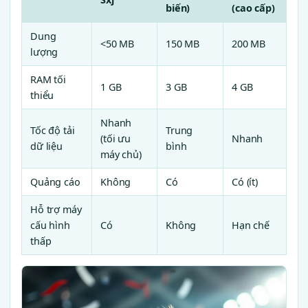
biến)
(cao cấp)
Dung
<50 MB
150 MB
200 MB
lượng
RAM tối
1 GB
3 GB
4 GB
thiểu
Nhanh
Tốc độ tải
Trung
(tối ưu
Nhanh
dữ liệu
bình
máy chủ)
Quảng cáo
Không
Có
Có (ít)
Hỗ trợ máy
cấu hình
Có
Không
Hạn chế
thấp