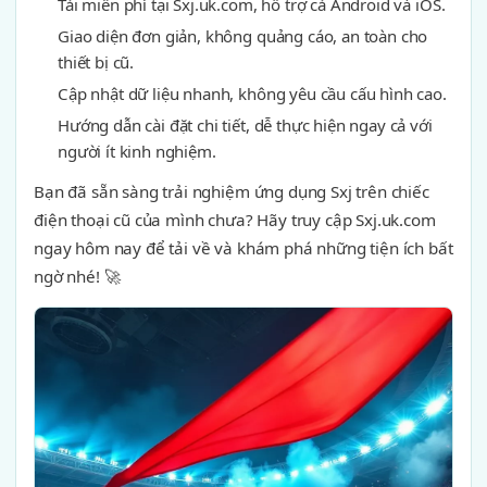
Tải miễn phí tại Sxj.uk.com, hỗ trợ cả Android và iOS.
Giao diện đơn giản, không quảng cáo, an toàn cho
thiết bị cũ.
Cập nhật dữ liệu nhanh, không yêu cầu cấu hình cao.
Hướng dẫn cài đặt chi tiết, dễ thực hiện ngay cả với
người ít kinh nghiệm.
Bạn đã sẵn sàng trải nghiệm ứng dụng Sxj trên chiếc
điện thoại cũ của mình chưa? Hãy truy cập Sxj.uk.com
ngay hôm nay để tải về và khám phá những tiện ích bất
ngờ nhé! 🚀