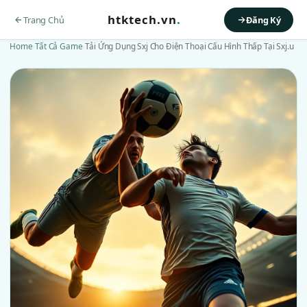
htktech.vn
.
Trang Chủ
Đăng Ký
Home
›
Tất Cả Game
›
Tải Ứng Dụng Sxj Cho Điện Thoại Cấu Hình Thấp Tại Sxj.u