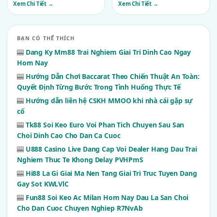
Xem Chi Tiết →
Xem Chi Tiết →
BẠN CÓ THỂ THÍCH
🎰
Dang Ky Mm88 Trai Nghiem Giai Tri Dinh Cao Ngay
Hom Nay
🎰
Hướng Dẫn Chơi Baccarat Theo Chiến Thuật An Toàn:
Quyết Định Từng Bước Trong Tình Huống Thực Tế
🎰
Hướng dẫn liên hệ CSKH MMOO khi nhà cái gặp sự
cố
🎰
Tk88 Soi Keo Euro Voi Phan Tich Chuyen Sau San
Choi Dinh Cao Cho Dan Ca Cuoc
🎰
U888 Casino Live Dang Cap Voi Dealer Hang Dau Trai
Nghiem Thuc Te Khong Delay PVHPmS
🎰
Hi88 La Gi Giai Ma Nen Tang Giai Tri Truc Tuyen Dang
Gay Sot KWLVlC
🎰
Fun88 Soi Keo Ac Milan Hom Nay Dau La San Choi
Cho Dan Cuoc Chuyen Nghiep R7NvAb