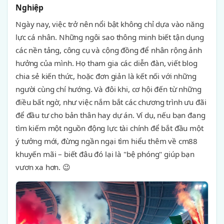
Nghiệp
Ngày nay, việc trở nên nổi bật không chỉ dựa vào năng
lực cá nhân. Những ngôi sao thông minh biết tận dụng
các nền tảng, công cụ và cộng đồng để nhân rộng ảnh
hưởng của mình. Họ tham gia các diễn đàn, viết blog
chia sẻ kiến thức, hoặc đơn giản là kết nối với những
người cùng chí hướng. Và đôi khi, cơ hội đến từ những
điều bất ngờ, như việc nắm bắt các chương trình ưu đãi
để đầu tư cho bản thân hay dự án. Ví dụ, nếu bạn đang
tìm kiếm một nguồn động lực tài chính để bắt đầu một
ý tưởng mới, đừng ngần ngại tìm hiểu thêm về cm88
khuyến mãi – biết đâu đó lại là "bệ phóng" giúp bạn
vươn xa hơn. 😉