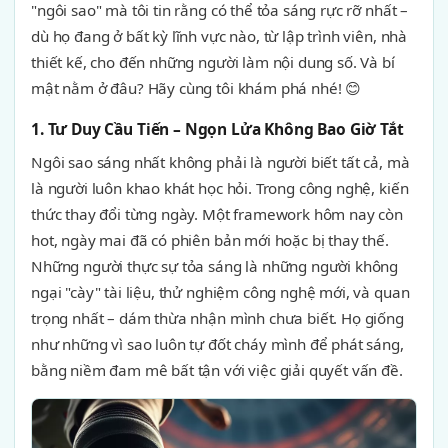
"ngôi sao" mà tôi tin rằng có thể tỏa sáng rực rỡ nhất –
dù họ đang ở bất kỳ lĩnh vực nào, từ lập trình viên, nhà
thiết kế, cho đến những người làm nội dung số. Và bí
mật nằm ở đâu? Hãy cùng tôi khám phá nhé! 😊
1. Tư Duy Cầu Tiến – Ngọn Lửa Không Bao Giờ Tắt
Ngôi sao sáng nhất không phải là người biết tất cả, mà
là người luôn khao khát học hỏi. Trong công nghệ, kiến
thức thay đổi từng ngày. Một framework hôm nay còn
hot, ngày mai đã có phiên bản mới hoặc bị thay thế.
Những người thực sự tỏa sáng là những người không
ngại "cày" tài liệu, thử nghiệm công nghệ mới, và quan
trọng nhất – dám thừa nhận mình chưa biết. Họ giống
như những vì sao luôn tự đốt cháy mình để phát sáng,
bằng niềm đam mê bất tận với việc giải quyết vấn đề.