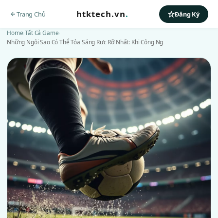
htktech.vn
.
Trang Chủ
Đăng Ký
Home
›
Tất Cả Game
›
Những Ngôi Sao Có Thể Tỏa Sáng Rực Rỡ Nhất: Khi Công Ng