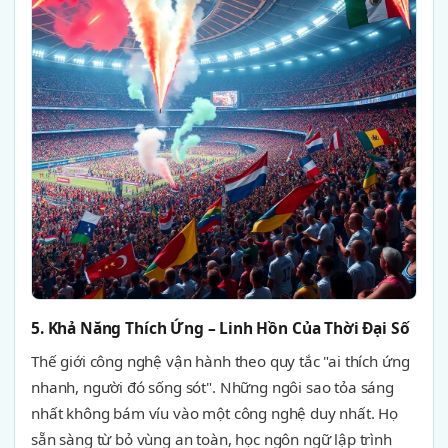
5. Khả Năng Thích Ứng – Linh Hồn Của Thời Đại Số
Thế giới công nghệ vận hành theo quy tắc "ai thích ứng
nhanh, người đó sống sót". Những ngôi sao tỏa sáng
nhất không bám víu vào một công nghệ duy nhất. Họ
sẵn sàng từ bỏ vùng an toàn, học ngôn ngữ lập trình