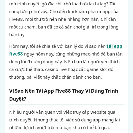
mở trình duyệt, gõ địa chỉ, chờ load rồi lại bị lag? Tôi
cũng từng như vậy. Cho đến khi khám phá ra app của
Five88, mọi thứ trở nên nhẹ nhàng hơn hẳn. Chỉ cần
một cú chạm, bạn đã có cả sân chơi giải trí trong lòng
bàn tay.
Hôm nay, tôi sẽ chia sẻ với bạn lý do vì sao nên
tải app
five88
ngay hôm nay, cùng những mẹo nhỏ để bạn tận
dụng tối đa ứng dụng này. Nếu bạn là người yêu thích
cá cược thể thao, casino live hoặc các game slot đổi
thưởng, bài viết này chắc chắn dành cho bạn.
Vì Sao Nên Tải App Five88 Thay Vì Dùng Trình
Duyệt?
Nhiều người vẫn quen với việc truy cập website qua
trình duyệt. Nhưng thực tế, việc sử dụng app mang lại
những lợi ích vượt trội mà bạn khó có thể bỏ qua.