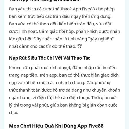
Bạn yêu thích cá cược thể thao? App Five88 cho phép
bạn xem trực tiếp các trận đấu ngay trên ứng dụng.
Bạn vừa có thể theo dõi diễn biến trận đấu, vừa đặt
cược linh hoạt. Cảm giác hồi hộp, phấn khích được nhân
lên gấp bội. Đây chắc chắn là tính năng "gây nghiện"
nhất dành cho các tín đồ thể thao. 🏆
Nạp Rút Siêu Tốc Chỉ Với Vài Thao Tác
Không cần phải mở trình duyệt, đăng nhập rồi tìm đến
trang nạp tiền. Trên app, bạn có thể thực hiện giao dịch
nạp và rút tiền một cách nhanh chóng. Các phương
thức thanh toán được hỗ trợ đa dạng như chuyển khoản
ngân hàng, ví điện tử, thẻ cào điện thoại. Thời gian xử
lý chỉ trong vài phút, giúp bạn không bị gián đoạn cuộc
chơi.
Mẹo Chơi Hiệu Quả Khi Dùng App Five88