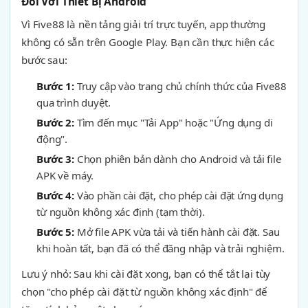
Đối Với Thiết Bị Android
Vì Five88 là nền tảng giải trí trực tuyến, app thường
không có sẵn trên Google Play. Bạn cần thực hiện các
bước sau:
Bước 1:
Truy cập vào trang chủ chính thức của Five88
qua trình duyệt.
Bước 2:
Tìm đến mục "Tải App" hoặc "Ứng dụng di
động".
Bước 3:
Chọn phiên bản dành cho Android và tải file
APK về máy.
Bước 4:
Vào phần cài đặt, cho phép cài đặt ứng dụng
từ nguồn không xác định (tạm thời).
Bước 5:
Mở file APK vừa tải và tiến hành cài đặt. Sau
khi hoàn tất, bạn đã có thể đăng nhập và trải nghiệm.
Lưu ý nhỏ: Sau khi cài đặt xong, bạn có thể tắt lại tùy
chọn "cho phép cài đặt từ nguồn không xác định" để