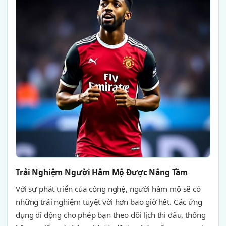
Trải Nghiệm Người Hâm Mộ Được Nâng Tầm
Với sự phát triển của công nghệ, người hâm mộ sẽ có
những trải nghiệm tuyệt vời hơn bao giờ hết. Các ứng
dụng di động cho phép bạn theo dõi lịch thi đấu, thống