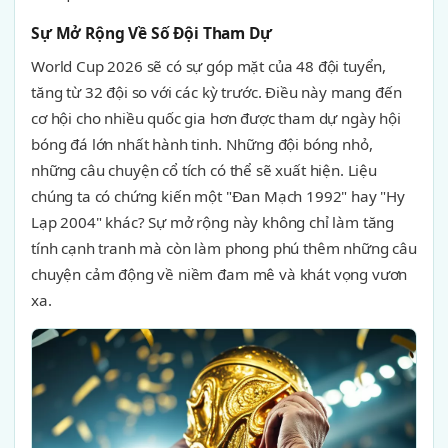
Sự Mở Rộng Về Số Đội Tham Dự
World Cup 2026 sẽ có sự góp mặt của 48 đội tuyển,
tăng từ 32 đội so với các kỳ trước. Điều này mang đến
cơ hội cho nhiều quốc gia hơn được tham dự ngày hội
bóng đá lớn nhất hành tinh. Những đội bóng nhỏ,
những câu chuyện cổ tích có thể sẽ xuất hiện. Liệu
chúng ta có chứng kiến một "Đan Mạch 1992" hay "Hy
Lạp 2004" khác? Sự mở rộng này không chỉ làm tăng
tính cạnh tranh mà còn làm phong phú thêm những câu
chuyện cảm động về niềm đam mê và khát vọng vươn
xa.