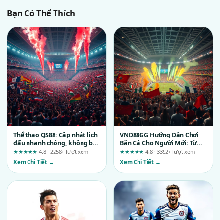
Bạn Có Thể Thích
Thể thao QS88: Cập nhật lịch
VND88GG Hướng Dẫn Chơi
đấu nhanh chóng, không bỏ
Bắn Cá Cho Người Mới: Từ
lỡ trận cầu đỉnh cao
Lúng Túng Đến Có Lãi
★★★★★
4.8 · 2258+ lượt xem
★★★★★
4.8 · 3392+ lượt xem
Xem Chi Tiết →
Xem Chi Tiết →