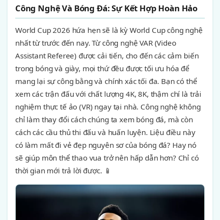
Công Nghệ Và Bóng Đá: Sự Kết Hợp Hoàn Hảo
World Cup 2026 hứa hẹn sẽ là kỳ World Cup công nghệ
nhất từ trước đến nay. Từ công nghệ VAR (Video
Assistant Referee) được cải tiến, cho đến các cảm biến
trong bóng và giày, mọi thứ đều được tối ưu hóa để
mang lại sự công bằng và chính xác tối đa. Bạn có thể
xem các trận đấu với chất lượng 4K, 8K, thậm chí là trải
nghiệm thực tế ảo (VR) ngay tại nhà. Công nghệ không
chỉ làm thay đổi cách chúng ta xem bóng đá, mà còn
cách các cầu thủ thi đấu và huấn luyện. Liệu điều này
có làm mất đi vẻ đẹp nguyên sơ của bóng đá? Hay nó
sẽ giúp môn thể thao vua trở nên hấp dẫn hơn? Chỉ có
thời gian mới trả lời được. 📱