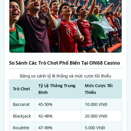
So Sánh Các Trò Chơi Phổ Biến Tại ON68 Casino
Bảng so sánh tỷ lệ thắng và mức cược tối thiểu
Tỷ Lệ Thắng Trung
Mức Cược Tối
Trò Chơi
Bình
Thiểu
Baccarat
45-50%
10.000 VNĐ
Blackjack
42-48%
20.000 VNĐ
Roulette
47-49%
5.000 VNĐ