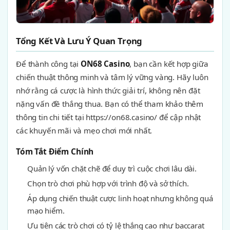
Tổng Kết Và Lưu Ý Quan Trọng
Để thành công tại
ON68 Casino
, bạn cần kết hợp giữa
chiến thuật thông minh và tâm lý vững vàng. Hãy luôn
nhớ rằng cá cược là hình thức giải trí, không nên đặt
nặng vấn đề thắng thua. Bạn có thể tham khảo thêm
thông tin chi tiết tại https://on68.casino/ để cập nhật
các khuyến mãi và mẹo chơi mới nhất.
Tóm Tắt Điểm Chính
Quản lý vốn chặt chẽ để duy trì cuộc chơi lâu dài.
Chọn trò chơi phù hợp với trình độ và sở thích.
Áp dụng chiến thuật cược linh hoạt nhưng không quá
mạo hiểm.
Ưu tiên các trò chơi có tỷ lệ thắng cao như baccarat