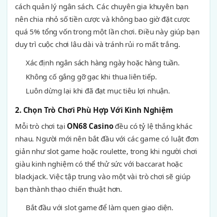
cách quản lý ngân sách. Các chuyên gia khuyên bạn
nên chia nhỏ số tiền cược và không bao giờ đặt cược
quá 5% tổng vốn trong một lần chơi. Điều này giúp bạn
duy trì cuộc chơi lâu dài và tránh rủi ro mất trắng.
Xác định ngân sách hàng ngày hoặc hàng tuần.
Không cố gắng gỡ gạc khi thua liên tiếp.
Luôn dừng lại khi đã đạt mục tiêu lợi nhuận.
2. Chọn Trò Chơi Phù Hợp Với Kinh Nghiệm
Mỗi trò chơi tại
ON68 Casino
đều có tỷ lệ thắng khác
nhau. Người mới nên bắt đầu với các game có luật đơn
giản như slot game hoặc roulette, trong khi người chơi
giàu kinh nghiệm có thể thử sức với baccarat hoặc
blackjack. Việc tập trung vào một vài trò chơi sẽ giúp
bạn thành thạo chiến thuật hơn.
Bắt đầu với slot game để làm quen giao diện.