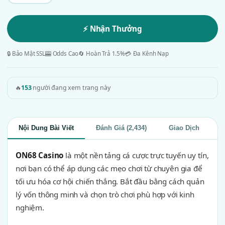
⚡ Nhận Thưởng
🔒 Bảo Mật SSL
🎰 Odds Cao
🔄 Hoàn Trả 1.5%
💳 Đa Kênh Nạp
🔥
153
người đang xem trang này
Nội Dung Bài Viết
Đánh Giá (2,434)
Giao Dịch
ON68 Casino
là một nền tảng cá cược trực tuyến uy tín,
nơi bạn có thể áp dụng các mẹo chơi từ chuyên gia để
tối ưu hóa cơ hội chiến thắng. Bắt đầu bằng cách quản
lý vốn thông minh và chọn trò chơi phù hợp với kinh
nghiệm.