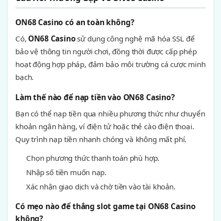
ON68 Casino có an toàn không?
Có,
ON68 Casino
sử dụng công nghệ mã hóa SSL để
bảo vệ thông tin người chơi, đồng thời được cấp phép
hoạt động hợp pháp, đảm bảo môi trường cá cược minh
bạch.
Làm thế nào để nạp tiền vào ON68 Casino?
Bạn có thể nạp tiền qua nhiều phương thức như chuyển
khoản ngân hàng, ví điện tử hoặc thẻ cào điện thoại.
Quy trình nạp tiền nhanh chóng và không mất phí.
Chọn phương thức thanh toán phù hợp.
Nhập số tiền muốn nạp.
Xác nhận giao dịch và chờ tiền vào tài khoản.
Có mẹo nào để thắng slot game tại ON68 Casino
không?