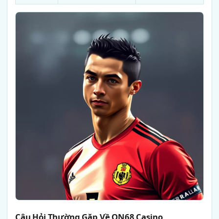
Câu Hỏi Thường Gặp Về ON68 Casino