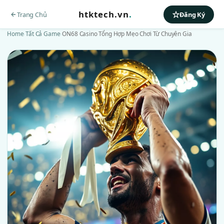
htktech.vn
.
Trang Chủ
Đăng Ký
Home
›
Tất Cả Game
›
ON68 Casino Tổng Hợp Mẹo Chơi Từ Chuyên Gia