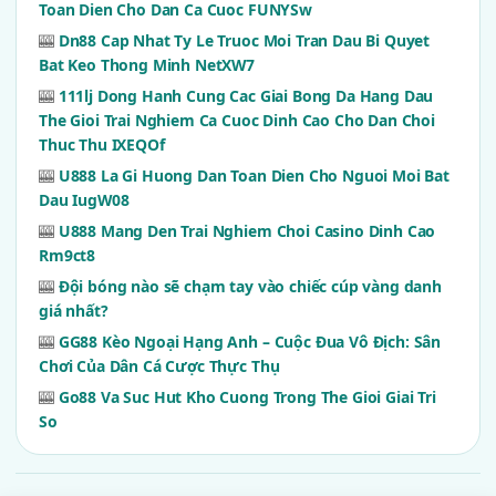
Toan Dien Cho Dan Ca Cuoc FUNYSw
🎰
Dn88 Cap Nhat Ty Le Truoc Moi Tran Dau Bi Quyet
Bat Keo Thong Minh NetXW7
🎰
111lj Dong Hanh Cung Cac Giai Bong Da Hang Dau
The Gioi Trai Nghiem Ca Cuoc Dinh Cao Cho Dan Choi
Thuc Thu IXEQOf
🎰
U888 La Gi Huong Dan Toan Dien Cho Nguoi Moi Bat
Dau IugW08
🎰
U888 Mang Den Trai Nghiem Choi Casino Dinh Cao
Rm9ct8
🎰
Đội bóng nào sẽ chạm tay vào chiếc cúp vàng danh
giá nhất?
🎰
GG88 Kèo Ngoại Hạng Anh – Cuộc Đua Vô Địch: Sân
Chơi Của Dân Cá Cược Thực Thụ
🎰
Go88 Va Suc Hut Kho Cuong Trong The Gioi Giai Tri
So