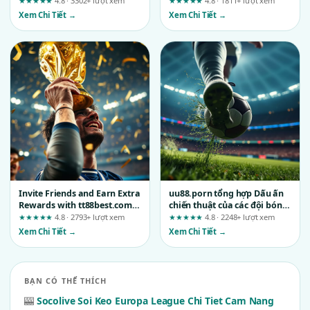
Sự Uy Tín?
Nghiệm go99.hiphop
★★★★★
4.8 · 3302+ lượt xem
★★★★★
4.8 · 1811+ lượt xem
Xem Chi Tiết →
Xem Chi Tiết →
Invite Friends and Earn Extra
uu88.porn tổng hợp Dấu ấn
Rewards with tt88best.com –
chiến thuật của các đội bóng
A UX Expert’s Breakdown
- cuộc đua cúp vàng 2026 tại
★★★★★
4.8 · 2793+ lượt xem
★★★★★
4.8 · 2248+ lượt xem
World Cup 2026
Xem Chi Tiết →
Xem Chi Tiết →
BẠN CÓ THỂ THÍCH
🎰
Socolive Soi Keo Europa League Chi Tiet Cam Nang