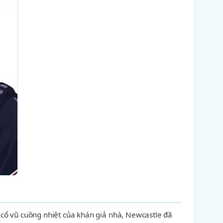
 cổ vũ cuồng nhiệt của khán giả nhà, Newcastle đã