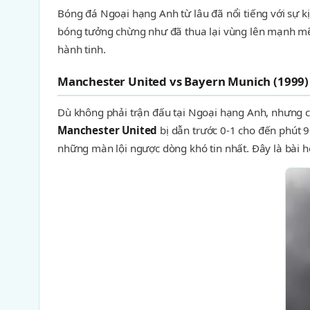
Bóng đá Ngoại hạng Anh từ lâu đã nổi tiếng với sự 
bóng tưởng chừng như đã thua lại vùng lên mạnh mẽ 
hành tinh.
Manchester United vs Bayern Munich (1999) –
Dù không phải trận đấu tại Ngoại hạng Anh, nhưng 
Manchester United
bị dẫn trước 0-1 cho đến phút 
những màn lội ngược dòng khó tin nhất. Đây là bài họ