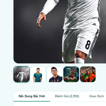
Nội Dung Bài Viết
Đánh Giá (2,952)
Giao Dịch