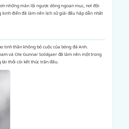
 hơn những màn lội ngược dòng ngoạn mục, nơi đội
kinh điển đã làm nên lịch sử giải đấu hấp dẫn nhất
o tinh thần không bỏ cuộc của bóng đá Anh.
ngham và Ole Gunnar Solskjaer đã làm nên một trong
ài thổi còi kết thúc trận đấu.