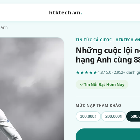
htktech.vn
.
g Anh
TIN TỨC CÁ CƯỢC · HTKTECH.V
Những cuộc lội n
hạng Anh cùng 8
★★★★★
4.8 / 5.0 · 2,952+ đánh 
Tin Nổi Bật Hôm Nay
MỨC NẠP THAM KHẢO
100.000₫
200.000₫
500.