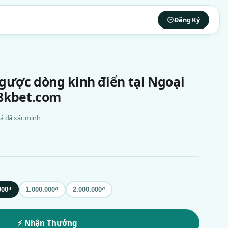
Đăng Ký
N
gược dòng kinh điển tại Ngoại
8kbet.com
giá đã xác minh
000₫
1.000.000₫
2.000.000₫
⚡ Nhận Thưởng