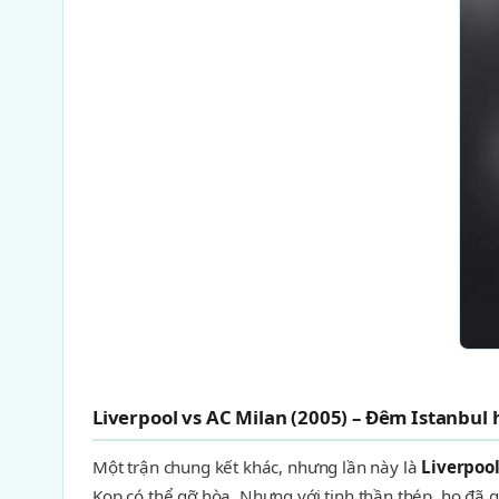
Liverpool vs AC Milan (2005) – Đêm Istanbul
Một trận chung kết khác, nhưng lần này là
Liverpoo
Kop có thể gỡ hòa. Nhưng với tinh thần thép, họ đã g