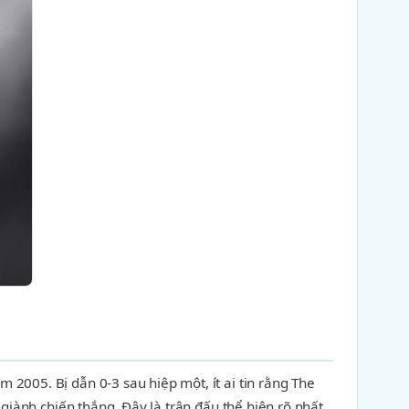
2005. Bị dẫn 0-3 sau hiệp một, ít ai tin rằng The
 giành chiến thắng. Đây là trận đấu thể hiện rõ nhất