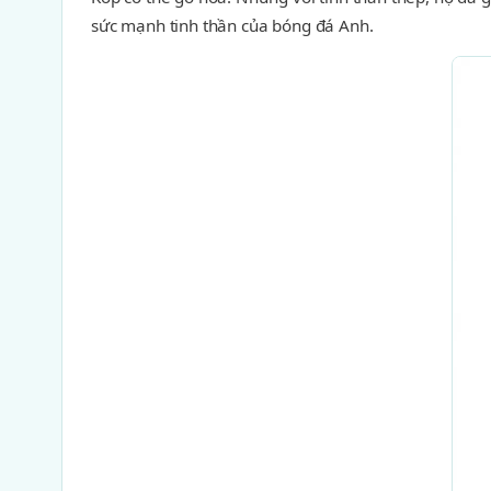
sức mạnh tinh thần của bóng đá Anh.