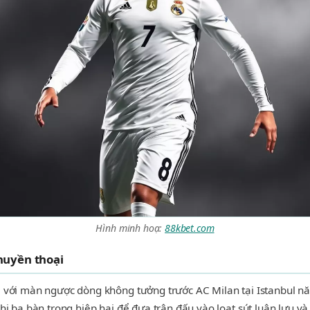
Hình minh hoạ:
88kbet.com
 huyền thoại
l
với màn ngược dòng không tưởng trước AC Milan tại Istanbul năm 
hi ba bàn trong hiệp hai để đưa trận đấu vào loạt sút luân lưu và