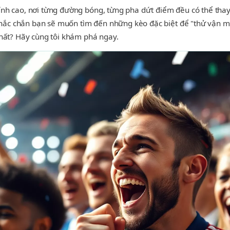
nh cao, nơi từng đường bóng, từng pha dứt điểm đều có thể thay
, chắc chắn bạn sẽ muốn tìm đến những kèo đặc biệt để "thử vận 
nhất? Hãy cùng tôi khám phá ngay.