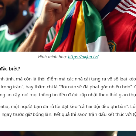
Hình minh hoạ:
https://okfun.tv/
đặc biệt?
h tinh, mà còn là thời điểm mà các nhà cái tung ra vô số loại kè
 trong trận", hay thậm chí là "đội nào sẽ đá phạt góc nhiều hơn"
 tin cậy, nơi mọi thông tin đều được cập nhật theo thời gian thự
oatia, một người bạn đã rủ tôi đặt kèo "cả hai đội đều ghi bàn". 
ngay trước giờ bóng lăn. Kết quả thì sao? Trận đấu kết thúc với tỷ