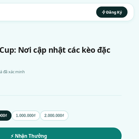
Đăng Ký
N
up: Nơi cập nhật các kèo đặc
giá đã xác minh
000₫
1.000.000₫
2.000.000₫
⚡ Nhận Thưởng