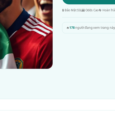
🔒 Bảo Mật SSL
🎰 Odds Cao
🔄 Hoàn Trả
🔥
178
người đang xem trang này