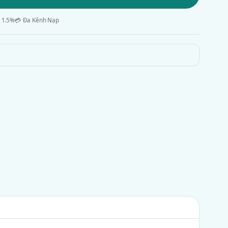
 1.5%
💳 Đa Kênh Nạp