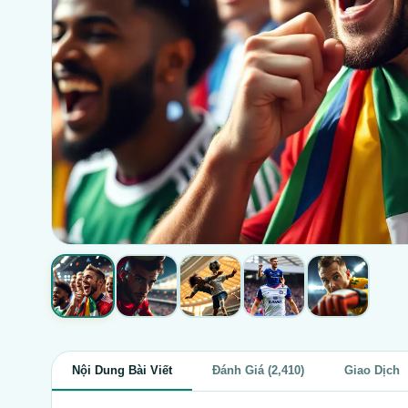
Nội Dung Bài Viết
Đánh Giá (2,410)
Giao Dịch