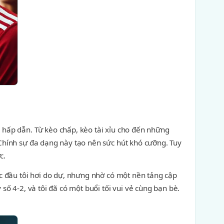
o hấp dẫn. Từ kèo chấp, kèo tài xỉu cho đến những
. Chính sự đa dạng này tạo nên sức hút khó cưỡng. Tuy
c.
Lúc đầu tôi hơi do dự, nhưng nhờ có một nền tảng cập
 số 4-2, và tôi đã có một buổi tối vui vẻ cùng bạn bè.