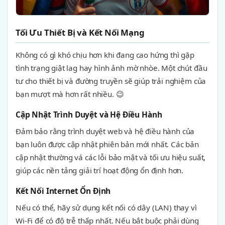
Tối Ưu Thiết Bị và Kết Nối Mạng
Không có gì khó chịu hơn khi đang cao hứng thì gặp
tình trạng giật lag hay hình ảnh mờ nhòe. Một chút đầu
tư cho thiết bị và đường truyền sẽ giúp trải nghiệm của
bạn mượt mà hơn rất nhiều. 😉
Cập Nhật Trình Duyệt và Hệ Điều Hành
Đảm bảo rằng trình duyệt web và hệ điều hành của
bạn luôn được cập nhật phiên bản mới nhất. Các bản
cập nhật thường vá các lỗi bảo mật và tối ưu hiệu suất,
giúp các nền tảng giải trí hoạt động ổn định hơn.
Kết Nối Internet Ổn Định
Nếu có thể, hãy sử dụng kết nối có dây (LAN) thay vì
Wi-Fi để có độ trễ thấp nhất. Nếu bắt buộc phải dùng