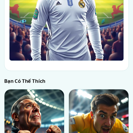
Bạn Có Thể Thích