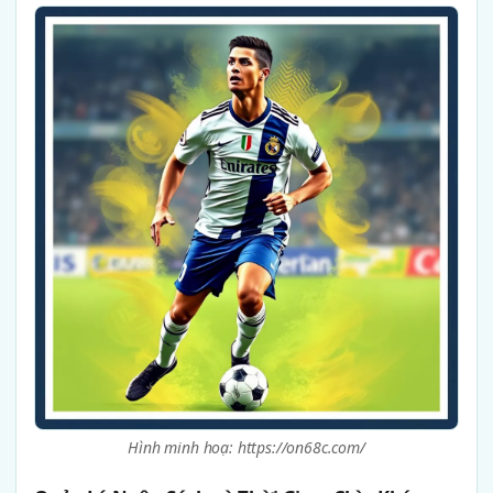
Hình minh hoạ: https://on68c.com/