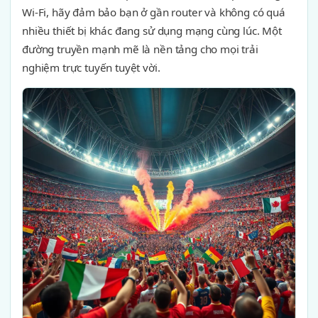
Wi-Fi, hãy đảm bảo bạn ở gần router và không có quá
nhiều thiết bị khác đang sử dụng mạng cùng lúc. Một
đường truyền mạnh mẽ là nền tảng cho mọi trải
nghiệm trực tuyến tuyệt vời.