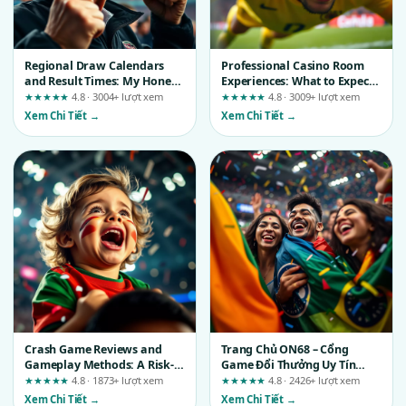
Regional Draw Calendars
Professional Casino Room
and Result Times: My Honest
Experiences: What to Expect
Look at XOSO66
and What to Verify Yourself
★★★★★
4.8 · 3004+ lượt xem
★★★★★
4.8 · 3009+ lượt xem
Xem Chi Tiết →
Xem Chi Tiết →
Crash Game Reviews and
Trang Chủ ON68 – Cổng
Gameplay Methods: A Risk-
Game Đổi Thưởng Uy Tín
Advisor’s Look at go99.africa
Hàng Đầu Châu Á
★★★★★
4.8 · 1873+ lượt xem
★★★★★
4.8 · 2426+ lượt xem
Xem Chi Tiết →
Xem Chi Tiết →