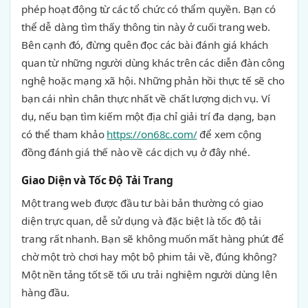
phép hoạt động từ các tổ chức có thẩm quyền. Bạn có
thể dễ dàng tìm thấy thông tin này ở cuối trang web.
Bên cạnh đó, đừng quên đọc các bài đánh giá khách
quan từ những người dùng khác trên các diễn đàn công
nghệ hoặc mạng xã hội. Những phản hồi thực tế sẽ cho
bạn cái nhìn chân thực nhất về chất lượng dịch vụ. Ví
dụ, nếu bạn tìm kiếm một địa chỉ giải trí đa dạng, bạn
có thể tham khảo
https://on68c.com/
để xem cộng
đồng đánh giá thế nào về các dịch vụ ở đây nhé.
Giao Diện và Tốc Độ Tải Trang
Một trang web được đầu tư bài bản thường có giao
diện trực quan, dễ sử dụng và đặc biệt là tốc độ tải
trang rất nhanh. Bạn sẽ không muốn mất hàng phút để
chờ một trò chơi hay một bộ phim tải về, đúng không?
Một nền tảng tốt sẽ tối ưu trải nghiệm người dùng lên
hàng đầu.