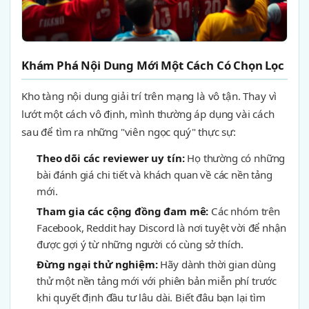
Khám Phá Nội Dung Mới Một Cách Có Chọn Lọc
Kho tàng nội dung giải trí trên mạng là vô tận. Thay vì
lướt một cách vô định, mình thường áp dụng vài cách
sau để tìm ra những "viên ngọc quý" thực sự:
Theo dõi các reviewer uy tín:
Họ thường có những
bài đánh giá chi tiết và khách quan về các nền tảng
mới.
Tham gia các cộng đồng đam mê:
Các nhóm trên
Facebook, Reddit hay Discord là nơi tuyệt vời để nhận
được gợi ý từ những người có cùng sở thích.
Đừng ngại thử nghiệm:
Hãy dành thời gian dùng
thử một nền tảng mới với phiên bản miễn phí trước
khi quyết định đầu tư lâu dài. Biết đâu bạn lại tìm