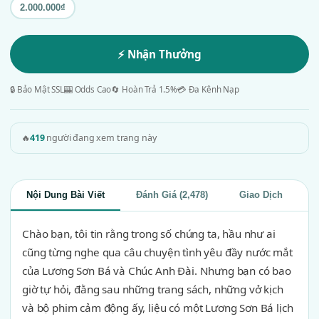
2.000.000₫
⚡ Nhận Thưởng
🔒 Bảo Mật SSL
🎰 Odds Cao
🔄 Hoàn Trả 1.5%
💳 Đa Kênh Nạp
🔥
419
người đang xem trang này
Nội Dung Bài Viết
Đánh Giá (2,478)
Giao Dịch
Chào bạn, tôi tin rằng trong số chúng ta, hầu như ai
cũng từng nghe qua câu chuyện tình yêu đầy nước mắt
của Lương Sơn Bá và Chúc Anh Đài. Nhưng bạn có bao
giờ tự hỏi, đằng sau những trang sách, những vở kịch
và bộ phim cảm động ấy, liệu có một Lương Sơn Bá lịch