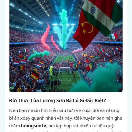
Đời Thực Của Lương Sơn Bá Có Gì Đặc Biệt?
Nếu bạn muốn tìm hiểu sâu hơn về cuộc đời và những
bí ẩn xoay quanh nhân vật này, tôi khuyên bạn nên ghé
thăm
luongsontv
, nơi tập hợp rất nhiều tư liệu quý