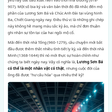
yêu này bắt đầu xuất hiện vào thời nhà Đường (618-
907). Một số bia ký và văn bản thời đó đã nhắc đến mộ
phần của Lương Sơn Bá và Chúc Anh Đài tại vùng Ninh
Ba, Chiết Giang ngày nay. Điều thú vị là những ghi chép
này không hề mang màu sắc kỳ ảo, mà chỉ đơn thuần
ghi nhận sự tồn tại của hai ngôi mộ cổ.
Mãi đến thời nhà Tống (960-1279), câu chuyện mới bắt
đầu được thêm thắt nhiều tình tiết ly kỳ, và đến thời nhà
Minh (1368-1644) thì nó mới thực sự hoàn chỉnh như
chúng ta biết ngày nay. Vậy có nghĩa là,
Lương Sơn Bá
có thể là một nhân vật có thật
, nhưng cuộc đời của
ông đã được "hư cấu hóa" qua nhiều thế kỷ?