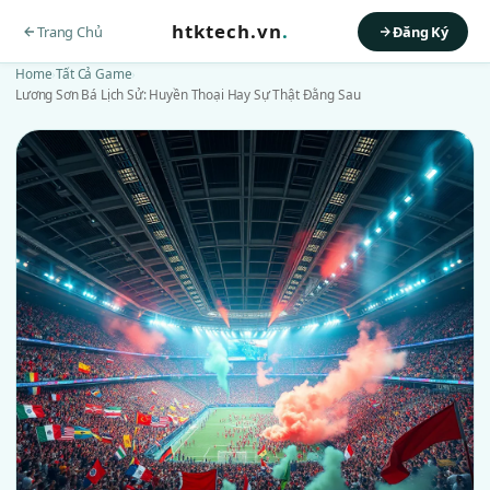
htktech.vn
.
Trang Chủ
Đăng Ký
Home
›
Tất Cả Game
›
Lương Sơn Bá Lịch Sử: Huyền Thoại Hay Sự Thật Đằng Sau