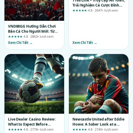
TT88 Link – Truy Cập An Toàn,
Trải Nghiệm Cá Cược Đỉnh
Cao
★★★★★
4.8 · 2647+ lượt xem
VND88GG Hướng Dẫn Chơi
Bắn Cá Cho Người Mới: Từ
Lúng Túng Đến Có Lãi
★★★★★
4.8 · 2863+ lượt xem
Xem Chi Tiết →
Xem Chi Tiết →
Live Dealer Casino Review:
Newcastle United after Eddie
What to Expect Before
Howe: A Sober Look at a
Testing the win55.movie
Summer Reportedly in
★★★★★
4.8 · 2778+ lượt xem
★★★★★
4.8 · 2740+ lượt xem