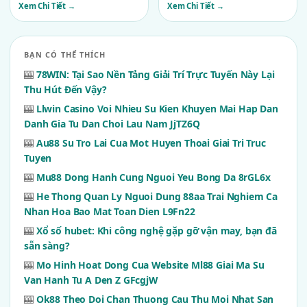
Experience
Turmoil
Xem Chi Tiết →
Xem Chi Tiết →
BẠN CÓ THỂ THÍCH
🎰
78WIN: Tại Sao Nền Tảng Giải Trí Trực Tuyến Này Lại
Thu Hút Đến Vậy?
🎰
Llwin Casino Voi Nhieu Su Kien Khuyen Mai Hap Dan
Danh Gia Tu Dan Choi Lau Nam JjTZ6Q
🎰
Au88 Su Tro Lai Cua Mot Huyen Thoai Giai Tri Truc
Tuyen
🎰
Mu88 Dong Hanh Cung Nguoi Yeu Bong Da 8rGL6x
🎰
He Thong Quan Ly Nguoi Dung 88aa Trai Nghiem Ca
Nhan Hoa Bao Mat Toan Dien L9Fn22
🎰
Xổ số hubet: Khi công nghệ gặp gỡ vận may, bạn đã
sẵn sàng?
🎰
Mo Hinh Hoat Dong Cua Website Ml88 Giai Ma Su
Van Hanh Tu A Den Z GFcgjW
🎰
Ok88 Theo Doi Chan Thuong Cau Thu Moi Nhat San