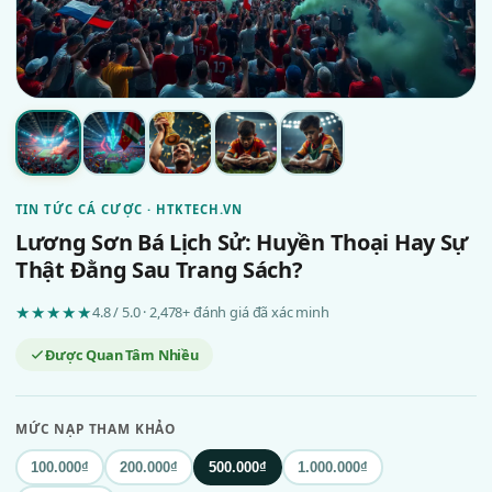
TIN TỨC CÁ CƯỢC · HTKTECH.VN
Lương Sơn Bá Lịch Sử: Huyền Thoại Hay Sự
Thật Đằng Sau Trang Sách?
★★★★★
4.8 / 5.0 · 2,478+ đánh giá đã xác minh
Được Quan Tâm Nhiều
MỨC NẠP THAM KHẢO
100.000₫
200.000₫
500.000₫
1.000.000₫