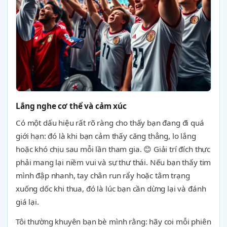
Lắng nghe cơ thể và cảm xúc
Có một dấu hiệu rất rõ ràng cho thấy bạn đang đi quá
giới hạn: đó là khi bạn cảm thấy căng thẳng, lo lắng
hoặc khó chịu sau mỗi lần tham gia. 😊 Giải trí đích thực
phải mang lại niềm vui và sự thư thái. Nếu bạn thấy tim
mình đập nhanh, tay chân run rẩy hoặc tâm trạng
xuống dốc khi thua, đó là lúc bạn cần dừng lại và đánh
giá lại.
Tôi thường khuyên bạn bè mình rằng: hãy coi mỗi phiên