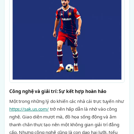
Công nghệ và giải trí: Sự kết hợp hoàn hảo
Một trong những lý do khiến các nhà cái trực tuyến như
https://sak.us.com/
trở nên hấp dẫn là nhờ vào công
nghệ. Giao diện mượt mà, đồ họa sống động và âm
thanh chân thực tạo nên một không gian giải trí đẳng
cấp. Nhưng công nghệ cũng là con dao hai lưỡi. Nếu