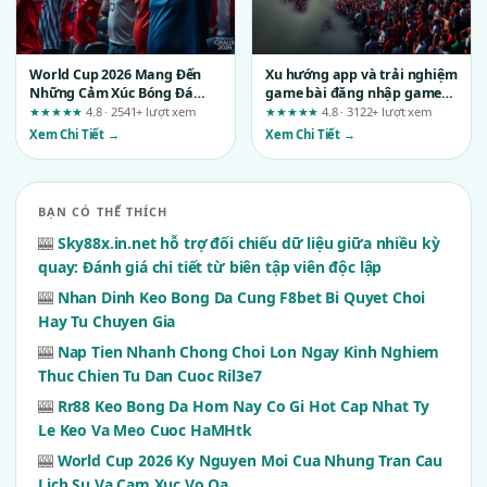
World Cup 2026 Mang Đến
Xu hướng app và trải nghiệm
Những Cảm Xúc Bóng Đá
game bài đăng nhập game
Trọn Vẹn
bài: An toàn cho người mới
★★★★★
4.8 · 2541+ lượt xem
★★★★★
4.8 · 3122+ lượt xem
Xem Chi Tiết →
Xem Chi Tiết →
BẠN CÓ THỂ THÍCH
🎰
Sky88x.in.net hỗ trợ đối chiếu dữ liệu giữa nhiều kỳ
quay: Đánh giá chi tiết từ biên tập viên độc lập
🎰
Nhan Dinh Keo Bong Da Cung F8bet Bi Quyet Choi
Hay Tu Chuyen Gia
🎰
Nap Tien Nhanh Chong Choi Lon Ngay Kinh Nghiem
Thuc Chien Tu Dan Cuoc Ril3e7
🎰
Rr88 Keo Bong Da Hom Nay Co Gi Hot Cap Nhat Ty
Le Keo Va Meo Cuoc HaMHtk
🎰
World Cup 2026 Ky Nguyen Moi Cua Nhung Tran Cau
Lich Su Va Cam Xuc Vo Oa