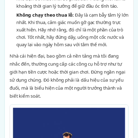
khoảng thời gian lý tưởng để giữ đầu óc tỉnh táo.
Không chạy theo thua lỗ:
Đây là cạm bẫy tâm lý lớn
nhất. Khi thua, cảm giác muốn gỡ gạc thường trực
xuất hiện. Hãy nhớ rằng, đó chỉ là một phần của trò
chơi. Tốt nhất, hãy đứng dậy, uống một cốc nước và
quay lại vào ngày hôm sau với tâm thế mới.
Nhà cái hiện đại, bao gồm cả nền tảng mà tôi đang
nhắc đến, thường cung cấp các công cụ hỗ trợ như tự
giới hạn tiền cược hoặc thời gian chơi. Đừng ngần ngại
sử dụng chúng. Đó không phải là dấu hiệu của sự yếu
đuối, mà là biểu hiện của một người trưởng thành và
biết kiểm soát.