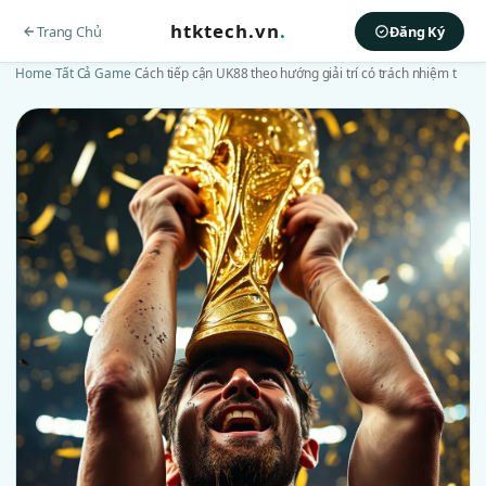
htktech.vn
.
Trang Chủ
Đăng Ký
Home
›
Tất Cả Game
›
Cách tiếp cận UK88 theo hướng giải trí có trách nhiệm t