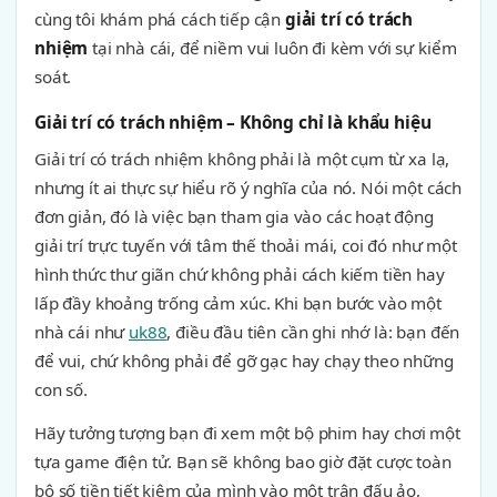
cùng tôi khám phá cách tiếp cận
giải trí có trách
nhiệm
tại nhà cái, để niềm vui luôn đi kèm với sự kiểm
soát.
Giải trí có trách nhiệm – Không chỉ là khẩu hiệu
Giải trí có trách nhiệm không phải là một cụm từ xa lạ,
nhưng ít ai thực sự hiểu rõ ý nghĩa của nó. Nói một cách
đơn giản, đó là việc bạn tham gia vào các hoạt động
giải trí trực tuyến với tâm thế thoải mái, coi đó như một
hình thức thư giãn chứ không phải cách kiếm tiền hay
lấp đầy khoảng trống cảm xúc. Khi bạn bước vào một
nhà cái như
uk88
, điều đầu tiên cần ghi nhớ là: bạn đến
để vui, chứ không phải để gỡ gạc hay chạy theo những
con số.
Hãy tưởng tượng bạn đi xem một bộ phim hay chơi một
tựa game điện tử. Bạn sẽ không bao giờ đặt cược toàn
bộ số tiền tiết kiệm của mình vào một trận đấu ảo,