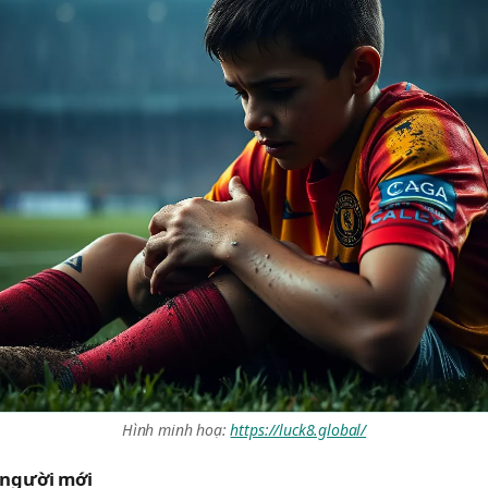
Hình minh hoạ:
https://luck8.global/
o người mới