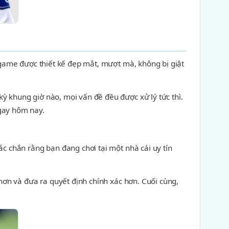
n game được thiết kế đẹp mắt, mượt mà, không bị giật
ỳ khung giờ nào, mọi vấn đề đều được xử lý tức thì.
ngay hôm nay.
ắc chắn rằng bạn đang chơi tại một nhà cái uy tín
 hơn và đưa ra quyết định chính xác hơn. Cuối cùng,