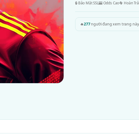
🔒 Bảo Mật SSL
🎰 Odds Cao
🔄 Hoàn Trả
🔥
277
người đang xem trang này