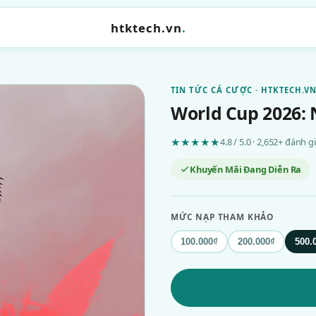
htktech.vn
.
TIN TỨC CÁ CƯỢC · HTKTECH.V
World Cup 2026:
★★★★★
4.8 / 5.0 · 2,652+ đánh 
Khuyến Mãi Đang Diễn Ra
MỨC NẠP THAM KHẢO
100.000₫
200.000₫
500.