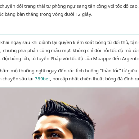
chuyển đổi trạng thái từ phòng ngự sang tấn công với tốc độ cao
úc bằng bàn thắng trong vòng dưới 12 giây.
 khai ngay sau khi giành lại quyền kiểm soát bóng từ đối thủ, tận
t, những pha phản công mẫu mực không chỉ đòi hỏi tốc độ mà cò
ác đội bóng lớn, từ tuyển Pháp với tốc độ của Mbappe đến Argentin
hâm mộ thường nghĩ ngay đến các tình huống "thần tốc" từ giữa 
h chuyên sâu tại
789bet
, nơi cập nhật chiến thuật bóng đá đỉnh c