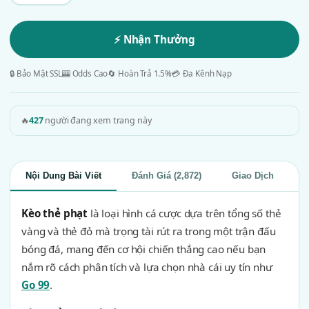
⚡ Nhận Thưởng
🔒 Bảo Mật SSL
🎰 Odds Cao
🔄 Hoàn Trả 1.5%
💳 Đa Kênh Nạp
🔥
427
người đang xem trang này
Nội Dung Bài Viết
Đánh Giá (2,872)
Giao Dịch
Kèo thẻ phạt
là loại hình cá cược dựa trên tổng số thẻ
vàng và thẻ đỏ mà trọng tài rút ra trong một trận đấu
bóng đá, mang đến cơ hội chiến thắng cao nếu bạn
nắm rõ cách phân tích và lựa chọn nhà cái uy tín như
Go 99
.