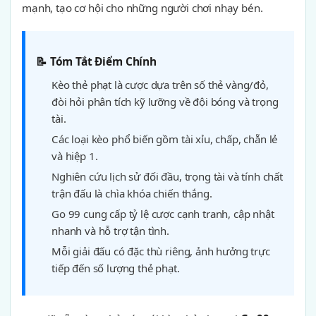
mạnh, tạo cơ hội cho những người chơi nhạy bén.
📝 Tóm Tắt Điểm Chính
Kèo thẻ phạt là cược dựa trên số thẻ vàng/đỏ,
đòi hỏi phân tích kỹ lưỡng về đội bóng và trọng
tài.
Các loại kèo phổ biến gồm tài xỉu, chấp, chẵn lẻ
và hiệp 1.
Nghiên cứu lịch sử đối đầu, trọng tài và tính chất
trận đấu là chìa khóa chiến thắng.
Go 99 cung cấp tỷ lệ cược cạnh tranh, cập nhật
nhanh và hỗ trợ tận tình.
Mỗi giải đấu có đặc thù riêng, ảnh hưởng trực
tiếp đến số lượng thẻ phạt.