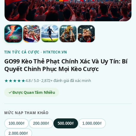
TIN TỨC CÁ CƯỢC · HTKTECH.VN
GO99 Kèo Thẻ Phạt Chính Xác Và Uy Tín: Bí
Quyết Chinh Phục Mọi Kèo Cược
★★★★★
4.8 / 5.0 · 2,872+ đánh giá đã xác minh
Được Quan Tâm Nhiều
MỨC NẠP THAM KHẢO
100.000₫
200.000₫
500.000₫
1.000.000₫
2.000.000₫