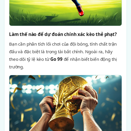
Làm thế nào để dự đoán chính xác kèo thẻ phạt?
Bạn cần phân tích lối chơi của đội bóng, tính chất trận
đấu và đặc biệt là trọng tài bắt chính. Ngoài ra, hãy
theo dõi tỷ lệ kèo từ
Go 99
để nhận biết biến động thị
trường.