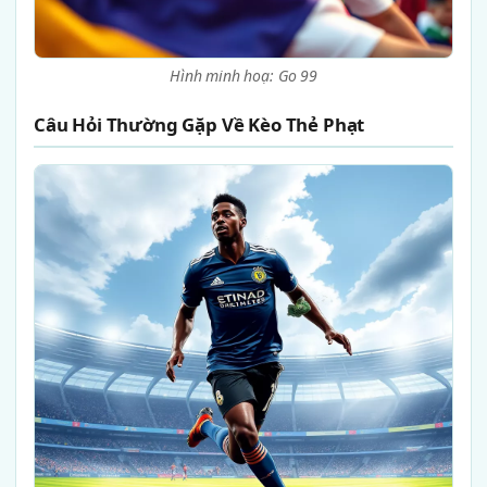
Hình minh hoạ: Go 99
Câu Hỏi Thường Gặp Về Kèo Thẻ Phạt