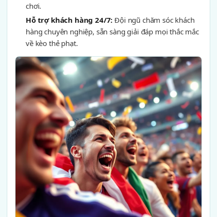
chơi.
Hỗ trợ khách hàng 24/7:
Đội ngũ chăm sóc khách
hàng chuyên nghiệp, sẵn sàng giải đáp mọi thắc mắc
về kèo thẻ phạt.