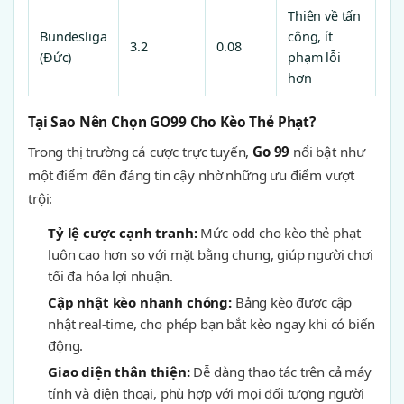
Thiên về tấn
Bundesliga
công, ít
3.2
0.08
(Đức)
phạm lỗi
hơn
Tại Sao Nên Chọn GO99 Cho Kèo Thẻ Phạt?
Trong thị trường cá cược trực tuyến,
Go 99
nổi bật như
một điểm đến đáng tin cậy nhờ những ưu điểm vượt
trội:
Tỷ lệ cược cạnh tranh:
Mức odd cho kèo thẻ phạt
luôn cao hơn so với mặt bằng chung, giúp người chơi
tối đa hóa lợi nhuận.
Cập nhật kèo nhanh chóng:
Bảng kèo được cập
nhật real-time, cho phép bạn bắt kèo ngay khi có biến
động.
Giao diện thân thiện:
Dễ dàng thao tác trên cả máy
tính và điện thoại, phù hợp với mọi đối tượng người