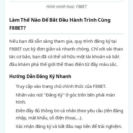
Hình minh hoạ: F8BET
Làm Thế Nào Để Bắt Đầu Hành Trình Cùng
F8BET?
Nếu bạn đã sẵn sàng tham gia, quy trình đăng ký tại
F8BET cực kỳ đơn giản và nhanh chóng. Chỉ với vài thao
tác cơ bản, bạn đã có thể sở hữu một tài khoản và bắt
đầu khám phá thế giới thể thao điện tử đầy màu sắc.
Hướng Dẫn Đăng Ký Nhanh
Truy cập vào trang chủ chính thức của F8BET.
Nhấn vào nút "Đăng Ký" ở góc trên bên phải màn
hình.
Điền đầy đủ thông tin cá nhân theo yêu cầu (tên đăng
nhập, mật khẩu, số điện thoại,...).
Xác nhận đăng ký và bắt đầu nạp tiền để trải nghiệm.