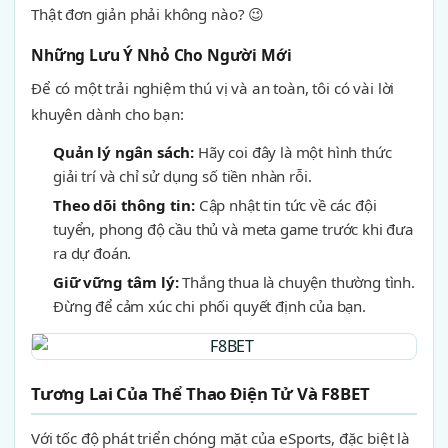
Thật đơn giản phải không nào? 😉
Những Lưu Ý Nhỏ Cho Người Mới
Để có một trải nghiệm thú vị và an toàn, tôi có vài lời
khuyên dành cho bạn:
Quản lý ngân sách:
Hãy coi đây là một hình thức
giải trí và chỉ sử dụng số tiền nhàn rỗi.
Theo dõi thông tin:
Cập nhật tin tức về các đội
tuyển, phong độ cầu thủ và meta game trước khi đưa
ra dự đoán.
Giữ vững tâm lý:
Thắng thua là chuyện thường tình.
Đừng để cảm xúc chi phối quyết định của bạn.
Tương Lai Của Thể Thao Điện Tử Và F8BET
Với tốc độ phát triển chóng mặt của eSports, đặc biệt là