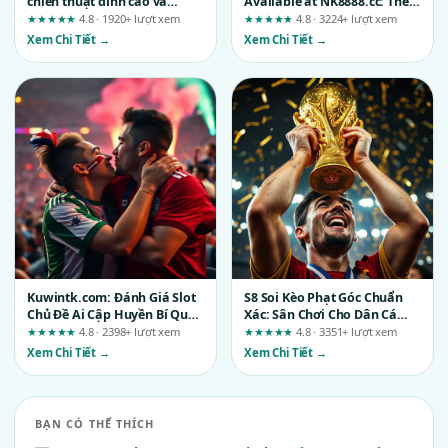
chiến thuật đỉnh cao và
Available at NK8888.cc: The
những thay đổi mang tính
Full User Walkthrough
★★★★★
4.8 · 1920+ lượt xem
★★★★★
4.8 · 3224+ lượt xem
lịch sử
Xem Chi Tiết →
Xem Chi Tiết →
Kuwintk.com: Đánh Giá Slot
S8 Soi Kèo Phạt Góc Chuẩn
Chủ Đề Ai Cập Huyền Bí Qua
Xác: Sân Chơi Cho Dân Cá
Lăng Kính Minh Bạch, Tốc Độ
Cược Thực Thụ
★★★★★
4.8 · 2398+ lượt xem
★★★★★
4.8 · 3351+ lượt xem
và Bảo Mật
Xem Chi Tiết →
Xem Chi Tiết →
BẠN CÓ THỂ THÍCH