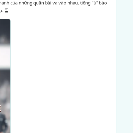
thanh của những quân bài va vào nhau, tiếng "ù" báo
ụ. 🎴