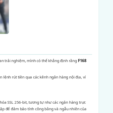
ian trải nghiệm, mình có thể khẳng định rằng
F168
n lệnh rút tiền qua các kênh ngân hàng nội địa, ví
óa SSL 256-bit, tương tự như các ngân hàng trực
c lập để đảm bảo tính công bằng và ngẫu nhiên của