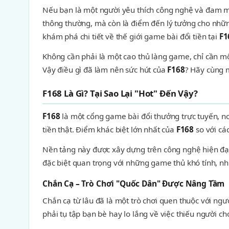
Nếu bạn là một người yêu thích công nghệ và đam m
thông thường, mà còn là điểm đến lý tưởng cho nhữn
khám phá chi tiết về thế giới game bài đổi tiền tại
F1
Không cần phải là một cao thủ làng game, chỉ cần một
Vậy điều gì đã làm nên sức hút của
F168
? Hãy cùng 
F168 Là Gì? Tại Sao Lại "Hot" Đến Vậy?
F168
là một cổng game bài đổi thưởng trực tuyến, nơi
tiền thật. Điểm khác biệt lớn nhất của
F168
so với cá
Nền tảng này được xây dựng trên công nghệ hiện đại
đặc biệt quan trọng với những game thủ khó tính, nh
Chắn Cạ – Trò Chơi "Quốc Dân" Được Nâng Tầm
Chắn cạ từ lâu đã là một trò chơi quen thuộc với ngư
phải tụ tập bạn bè hay lo lắng về việc thiếu người c