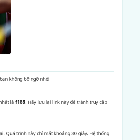
ể bạn không bỡ ngỡ nhé!
 nhất là
f168
. Hãy lưu lại link này để tránh truy cập
ại. Quá trình này chỉ mất khoảng 30 giây. Hệ thống