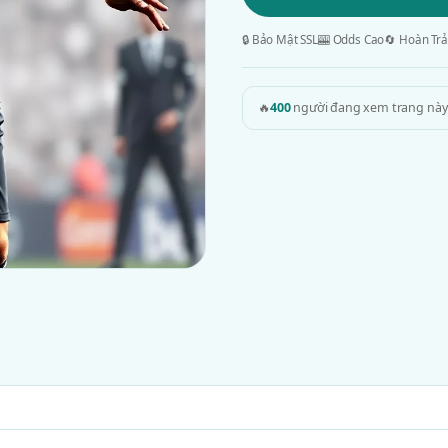
🔒 Bảo Mật SSL
🎰 Odds Cao
🔄 Hoàn Trả
🔥
400
người đang xem trang này