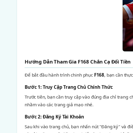
Hướng Dẫn Tham Gia F168 Chắn Cạ Đổi Tiền
Để bắt đầu hành trình chinh phục
F168
, bạn cần thự
Bước 1: Truy Cập Trang Chủ Chính Thức
Trước tiên, bạn cần truy cập vào đúng địa chỉ trang 
nhầm vào các trang giả mạo nhé.
Bước 2: Đăng Ký Tài Khoản
Sau khi vào trang chủ, bạn nhấn nút "Đăng ký" và đi