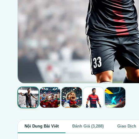
Nội Dung Bài Viết
Đánh Giá (3,288)
Giao Dịch