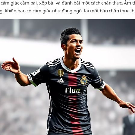
 cảm giác cầm bài, xếp bài và đánh bài một cách chân thực. Âm 
ộng, khiến bạn có cảm giác như đang ngồi tại một bàn chắn thực th