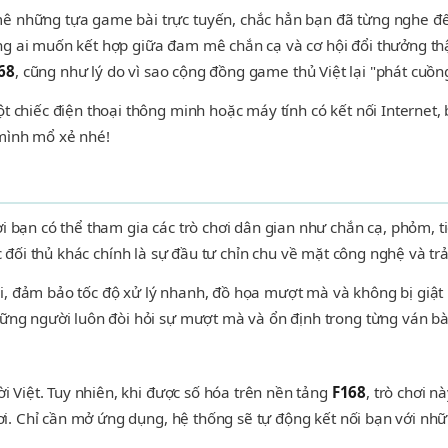
ê những tựa game bài trực tuyến, chắc hẳn bạn đã từng nghe đế
g ai muốn kết hợp giữa đam mê chắn cạ và cơ hội đổi thưởng thậ
68
, cũng như lý do vì sao cộng đồng game thủ Việt lại "phát cuồng
 chiếc điện thoại thông minh hoặc máy tính có kết nối Internet, 
mình mổ xẻ nhé!
 bạn có thể tham gia các trò chơi dân gian như chắn cạ, phỏm, tiế
c đối thủ khác chính là sự đầu tư chỉn chu về mặt công nghệ và t
, đảm bảo tốc độ xử lý nhanh, đồ họa mượt mà và không bị giật l
ững người luôn đòi hỏi sự mượt mà và ổn định trong từng ván bà
ời Việt. Tuy nhiên, khi được số hóa trên nền tảng
F168
, trò chơi 
hơi. Chỉ cần mở ứng dụng, hệ thống sẽ tự động kết nối bạn với nhữ