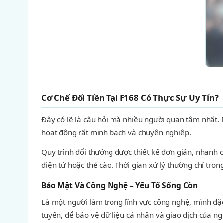
Cơ Chế Đổi Tiền Tại F168 Có Thực Sự Uy Tín?
Đây có lẽ là câu hỏi mà nhiều người quan tâm nhất. 
hoạt động rất minh bạch và chuyên nghiệp.
Quy trình đổi thưởng được thiết kế đơn giản, nhanh c
điện tử hoặc thẻ cào. Thời gian xử lý thường chỉ tro
Bảo Mật Và Công Nghệ – Yếu Tố Sống Còn
Là một người làm trong lĩnh vực công nghệ, mình đặ
tuyến, để bảo vệ dữ liệu cá nhân và giao dịch của n