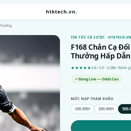
htktech.vn
.
 Thưởng
TIN TỨC CÁ CƯỢC · HTKTECH.V
F168 Chắn Cạ Đổi
Thưởng Hấp Dẫn
★★★★★
4.8 / 5.0 · 3,288+ đánh 
Đang Live — Odds Cao
MỨC NẠP THAM KHẢO
100.000₫
200.000₫
500.