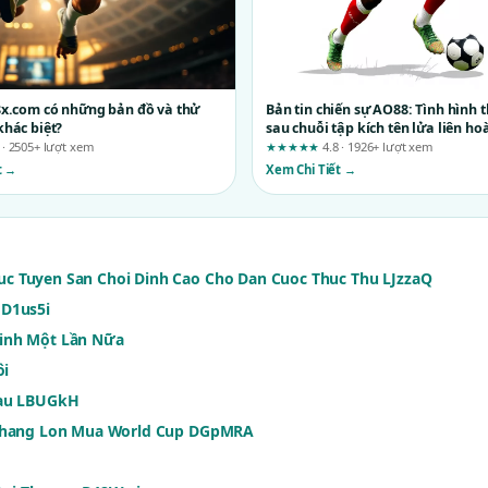
8x.com có những bản đồ và thử
Bản tin chiến sự AO88: Tình hình t
khác biệt?
sau chuỗi tập kích tên lửa liên ho
 · 2505+ lượt xem
★★★★★
4.8 · 1926+ lượt xem
t →
Xem Chi Tiết →
c Tuyen San Choi Dinh Cao Cho Dan Cuoc Thuc Thu LJzzaQ
 D1us5i
Sinh Một Lần Nữa
ôi
Dau LBUGkH
o Thang Lon Mua World Cup DGpMRA