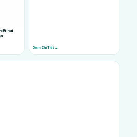
hiệt hại
àn
Xem Chi Tiết →