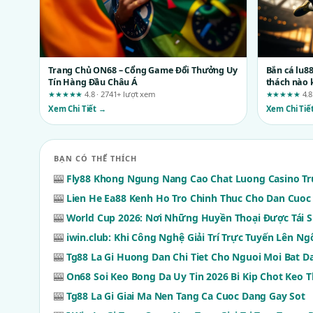
Trang Chủ ON68 – Cổng Game Đổi Thưởng Uy
Bắn cá lu8
Tín Hàng Đầu Châu Á
thách nào 
★★★★★
4.8 · 2741+ lượt xem
★★★★★
4.8
Xem Chi Tiết →
Xem Chi Tiế
BẠN CÓ THỂ THÍCH
🎰
Fly88 Khong Ngung Nang Cao Chat Luong Casino Tru
🎰
Lien He Ea88 Kenh Ho Tro Chinh Thuc Cho Dan Cuoc
🎰
World Cup 2026: Nơi Những Huyền Thoại Được Tái 
🎰
iwin.club: Khi Công Nghệ Giải Trí Trực Tuyến Lên Ng
🎰
Tg88 La Gi Huong Dan Chi Tiet Cho Nguoi Moi Bat 
🎰
On68 Soi Keo Bong Da Uy Tin 2026 Bi Kip Chot Ke
🎰
Tg88 La Gi Giai Ma Nen Tang Ca Cuoc Dang Gay Sot