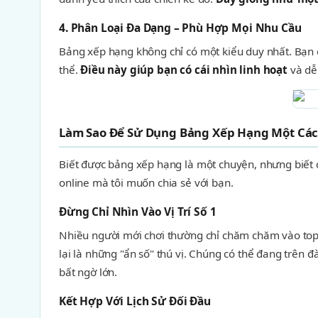
4. Phân Loại Đa Dạng – Phù Hợp Mọi Nhu Cầu
Bảng xếp hạng không chỉ có một kiểu duy nhất. Bạn c
thể.
Điều này giúp bạn có cái nhìn linh hoạt
và dễ
Làm Sao Để Sử Dụng Bảng Xếp Hạng Một Các
Biết được bảng xếp hạng là một chuyện, nhưng biết c
online mà tôi muốn chia sẻ với bạn.
Đừng Chỉ Nhìn Vào Vị Trí Số 1
Nhiều người mới chơi thường chỉ chăm chăm vào top 
lại là những "ẩn số" thú vị. Chúng có thể đang trên 
bất ngờ lớn.
Kết Hợp Với Lịch Sử Đối Đầu