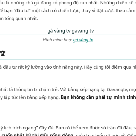
u là những chú gà đang có phong độ cao nhất. Những chiến kê này
ể bạn "đầu tư" một cách có chiến lược, thay vì đặt cược theo cảm
ìn tổng quan nhất.
Hình minh hoạ:
gà vàng tv
 🏆
 đầu tư rất kỹ lưỡng vào tính năng này. Hãy cùng tôi điểm qua 
 nhất là thông tin bị chậm trễ. Với bảng xếp hạng tại Gavangtv, mọ
y lập tức lên bảng xếp hạng.
Bạn không cần phải tự mình tính
ý lịch trích ngang" đầy đủ. Bạn có thể xem được số trận đã đấu, s
 cuốn nhật ký thi đấu sống động
, giúp bạn hiểu rõ hơn về đi