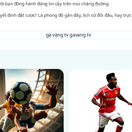
ười bạn đồng hành đáng tin cậy trên mọi chặng đường.
t định đặt cược? Là phong độ gần đây, lịch sử đối đầu, hay trực