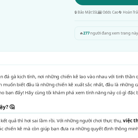
🔒 Bảo Mật SSL
🎰 Odds Cao
🔄 Hoàn Trả
🔥
277
người đang xem trang này
n đá gà kịch tính, nơi những chiến kê lao vào nhau với tinh thần
uốn biết đâu là những chiến kê xuất sắc nhất, đâu là những cao
cho bạn đấy! Hãy cùng tôi khám phá xem tính năng này có gì đặc
ậy? 🤔
ết quả thì hơi sai lầm rồi. Với những người chơi thực thụ,
việc t
ác chiến kê mà còn giúp bạn đưa ra những quyết định thông minh