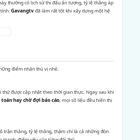
 thường có lịch sử thi đấu ấn tượng, tỷ lệ thắng áp
 tính.
Gavangtv
đã làm rất tốt khi xây dựng một hệ
những điểm nhấn thú vị nhé.
i thứ được cập nhật theo thời gian thực. Ngay sau khi
 toán hay chờ đợi báo cáo
, mọi số liệu đều hiển thị
ố trận thắng, tỷ lệ thắng, thậm chí là cả những đòn
ểm mạnh, điểm yếu của từng đối thủ.