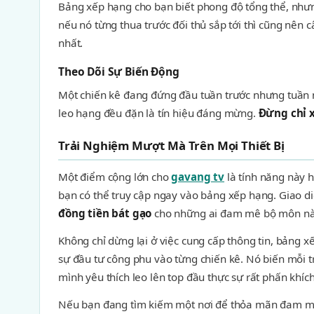
Bảng xếp hạng cho bạn biết phong độ tổng thể, nhưng
nếu nó từng thua trước đối thủ sắp tới thì cũng nên 
nhất.
Theo Dõi Sự Biến Động
Một chiến kê đang đứng đầu tuần trước nhưng tuần n
leo hạng đều đặn là tín hiệu đáng mừng.
Đừng chỉ 
Trải Nghiệm Mượt Mà Trên Mọi Thiết Bị
Một điểm cộng lớn cho
gavang tv
là tính năng này h
bạn có thể truy cập ngay vào bảng xếp hạng. Giao diệ
đồng tiền bát gạo
cho những ai đam mê bộ môn nà
Không chỉ dừng lại ở việc cung cấp thông tin, bảng 
sự đầu tư công phu vào từng chiến kê. Nó biến mỗi t
mình yêu thích leo lên top đầu thực sự rất phấn khíc
Nếu bạn đang tìm kiếm một nơi để thỏa mãn đam mê đ