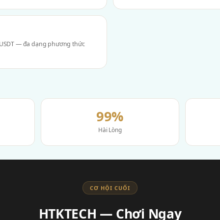
 USDT — đa dạng phương thức
99%
Hài Lòng
CƠ HỘI CUỐI
HTKTECH — Chơi Ngay