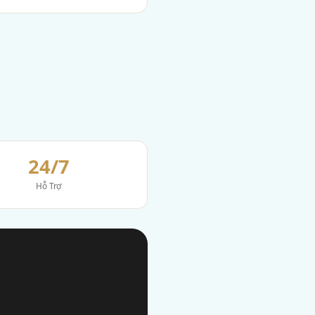
24/7
Hỗ Trợ