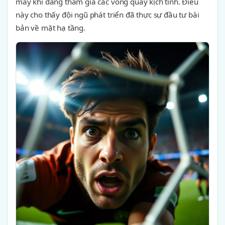
máy khi đang tham gia các vòng quay kịch tính. Điều
này cho thấy đội ngũ phát triển đã thực sự đầu tư bài
bản về mặt hạ tầng.