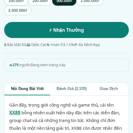
100.000₫
200.000₫
500.000₫
1.000.000₫
2.000.000₫
⚡ Nhận Thưởng
🔒 Bảo Mật SSL
🎰 Odds Cao
🔄 Hoàn Trả 1.5%
💳 Đa Kênh Nạp
🔥
275
người đang xem trang này
Nội Dung Bài Viết
Đánh Giá (2,535)
Giao Dịch
Gần đây, trong giới công nghệ và game thủ, cái tên
XX88
bỗng nhiên xuất hiện dày đặc trên các diễn đàn,
group chat và cả những trang tin tức. Không chỉ đơn
thuần là một nền tảng giải trí, XX88 còn được nhắc đến