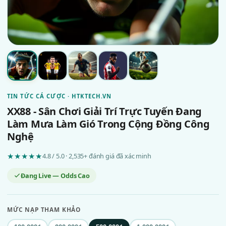
TIN TỨC CÁ CƯỢC · HTKTECH.VN
XX88 - Sân Chơi Giải Trí Trực Tuyến Đang
Làm Mưa Làm Gió Trong Cộng Đồng Công
Nghệ
★★★★★
4.8 / 5.0 · 2,535+ đánh giá đã xác minh
Đang Live — Odds Cao
MỨC NẠP THAM KHẢO