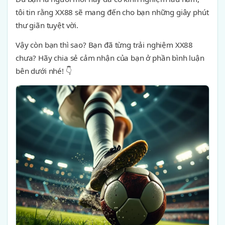
tôi tin rằng XX88 sẽ mang đến cho bạn những giây phút
thư giãn tuyệt vời.
Vậy còn bạn thì sao? Bạn đã từng trải nghiệm XX88
chưa? Hãy chia sẻ cảm nhận của bạn ở phần bình luận
bên dưới nhé! 👇