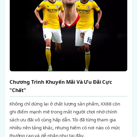
Chương Trình Khuyến Mãi Và Ưu Đãi Cực
"Chất"
Không chỉ dừng lại ở chất lượng sản phẩm, XX88 còn
ghi điểm mạnh mẽ trong mắt người chơi nhờ chính
sách ưu đãi vô cùng hấp dẫn. Tôi đã từng tham gia
nhiều nền tảng khác, nhưng hiếm có nơi nào có mức
thưởng cao và dễ nhận như tại đây.