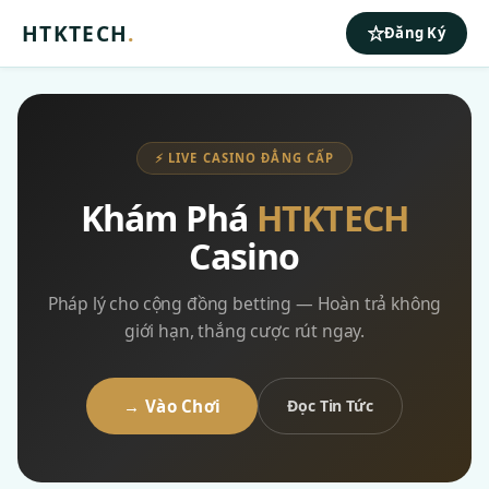
HTKTECH
.
Đăng Ký
⚡ LIVE CASINO ĐẲNG CẤP
Khám Phá
HTKTECH
Casino
Pháp lý cho cộng đồng betting — Hoàn trả không
giới hạn, thắng cược rút ngay.
→ Vào Chơi
Đọc Tin Tức