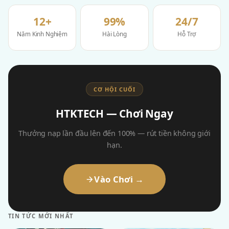
12+
99%
24/7
Năm Kinh Nghiệm
Hài Lòng
Hỗ Trợ
CƠ HỘI CUỐI
HTKTECH — Chơi Ngay
Thưởng nạp lần đầu lên đến 100% — rút tiền không giới
hạn.
Vào Chơi →
TIN TỨC MỚI NHẤT