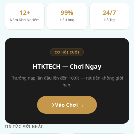
12+
99%
24/7
Năm Kinh Nghiệm
Hài Lòng
Hỗ Trợ
CƠ HỘI CUỐI
HTKTECH — Chơi Ngay
Thưởng nạp lần đầu lên đến 100% — rút tiền không giới
hạn.
Vào Chơi →
TIN TỨC MỚI NHẤT