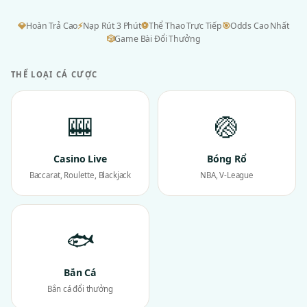
💎
Hoàn Trả Cao
⚡
Nạp Rút 3 Phút
⚽
Thể Thao Trực Tiếp
🎯
Odds Cao Nhất
🎲
Game Bài Đổi Thưởng
THỂ LOẠI CÁ CƯỢC
🎰
🏐
Casino Live
Bóng Rổ
Baccarat, Roulette, Blackjack
NBA, V-League
🐟
Bắn Cá
Bắn cá đổi thưởng