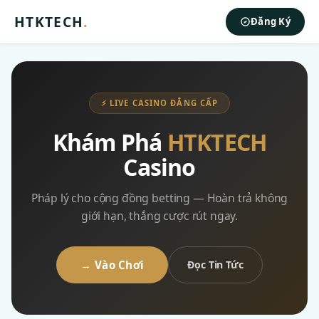
HTKTECH
.
Đăng Ký
⚡ LIVE CASINO ĐẲNG CẤP
Khám Phá
HTKTECH
Casino
Pháp lý cho cộng đồng betting — Hoàn trả không
giới hạn, thắng cược rút ngay.
→ Vào Chơi
Đọc Tin Tức