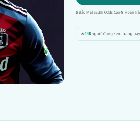
🔒 Bảo Mật SSL
🎰 Odds Cao
🔄 Hoàn Trả
🔥
448
người đang xem trang này