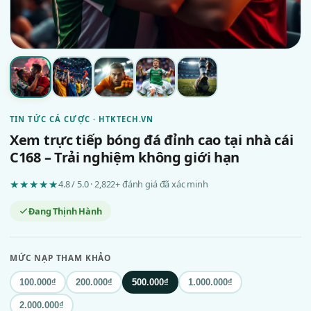
TIN TỨC CÁ CƯỢC · HTKTECH.VN
Xem trực tiếp bóng đá đỉnh cao tại nhà cái
C168 – Trải nghiệm không giới hạn
★★★★★
4.8 / 5.0 · 2,822+ đánh giá đã xác minh
Đang Thịnh Hành
MỨC NẠP THAM KHẢO
100.000₫
200.000₫
500.000₫
1.000.000₫
2.000.000₫