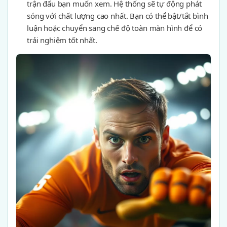
trận đấu bạn muốn xem. Hệ thống sẽ tự động phát
sóng với chất lượng cao nhất. Bạn có thể bật/tắt bình
luận hoặc chuyển sang chế độ toàn màn hình để có
trải nghiệm tốt nhất.