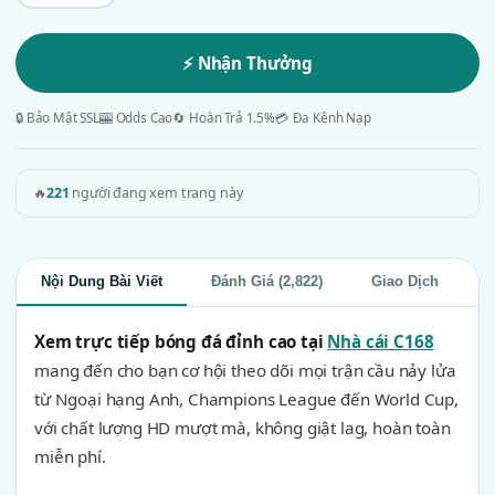
⚡ Nhận Thưởng
🔒 Bảo Mật SSL
🎰 Odds Cao
🔄 Hoàn Trả 1.5%
💳 Đa Kênh Nạp
🔥
221
người đang xem trang này
Nội Dung Bài Viết
Đánh Giá (2,822)
Giao Dịch
Xem trực tiếp bóng đá đỉnh cao tại
Nhà cái C168
mang đến cho bạn cơ hội theo dõi mọi trận cầu nảy lửa
từ Ngoại hạng Anh, Champions League đến World Cup,
với chất lượng HD mượt mà, không giật lag, hoàn toàn
miễn phí.