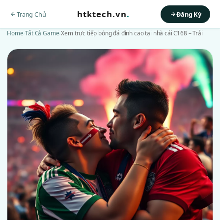
htktech.vn
.
Trang Chủ
Đăng Ký
Home
›
Tất Cả Game
›
Xem trực tiếp bóng đá đỉnh cao tại nhà cái C168 – Trải