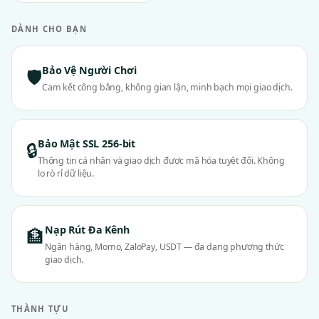
DÀNH CHO BẠN
Bảo Vệ Người Chơi
🛡
Cam kết công bằng, không gian lận, minh bạch mọi giao dịch.
Bảo Mật SSL 256-bit
🔒
Thông tin cá nhân và giao dịch được mã hóa tuyệt đối. Không
lo rò rỉ dữ liệu.
Nạp Rút Đa Kênh
🏦
Ngân hàng, Momo, ZaloPay, USDT — đa dạng phương thức
giao dịch.
THÀNH TỰU