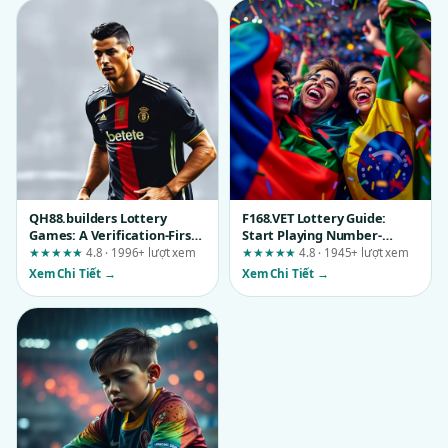
QH88.builders Lottery
F168.VET Lottery Guide:
Games: A Verification-First
Start Playing Number-
Review of Draw Formats
Based Games Without the
★★★★★
4.8 · 1996+ lượt xem
★★★★★
4.8 · 1945+ lượt xem
Guesswork
Xem Chi Tiết →
Xem Chi Tiết →