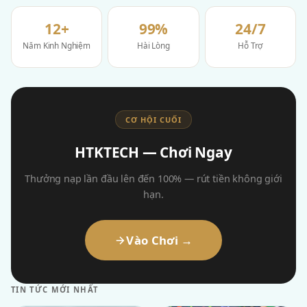
12+
99%
24/7
Năm Kinh Nghiệm
Hài Lòng
Hỗ Trợ
CƠ HỘI CUỐI
HTKTECH — Chơi Ngay
Thưởng nạp lần đầu lên đến 100% — rút tiền không giới
hạn.
Vào Chơi →
TIN TỨC MỚI NHẤT