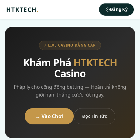
HTKTECH
.
Đăng Ký
⚡ LIVE CASINO ĐẲNG CẤP
Khám Phá
HTKTECH
Casino
Pháp lý cho cộng đồng betting — Hoàn trả không
giới hạn, thắng cược rút ngay.
→ Vào Chơi
Đọc Tin Tức