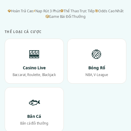
💎
Hoàn Trả Cao
⚡
Nạp Rút 3 Phút
⚽
Thể Thao Trực Tiếp
🎯
Odds Cao Nhất
🎲
Game Bài Đổi Thưởng
THỂ LOẠI CÁ CƯỢC
🎰
🏐
Casino Live
Bóng Rổ
Baccarat, Roulette, Blackjack
NBA, V-League
🐟
Bắn Cá
Bắn cá đổi thưởng