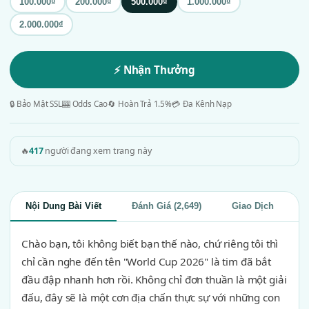
100.000₫
200.000₫
500.000₫
1.000.000₫
2.000.000₫
⚡ Nhận Thưởng
🔒 Bảo Mật SSL
🎰 Odds Cao
🔄 Hoàn Trả 1.5%
💳 Đa Kênh Nạp
🔥
417
người đang xem trang này
Nội Dung Bài Viết
Đánh Giá (2,649)
Giao Dịch
Chào bạn, tôi không biết bạn thế nào, chứ riêng tôi thì
chỉ cần nghe đến tên "World Cup 2026" là tim đã bắt
đầu đập nhanh hơn rồi. Không chỉ đơn thuần là một giải
đấu, đây sẽ là một cơn địa chấn thực sự với những con