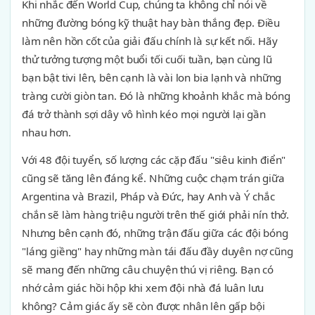
Khi nhắc đến World Cup, chúng ta không chỉ nói về
những đường bóng kỹ thuật hay bàn thắng đẹp. Điều
làm nên hồn cốt của giải đấu chính là sự kết nối. Hãy
thử tưởng tượng một buổi tối cuối tuần, bạn cùng lũ
bạn bật tivi lên, bên cạnh là vài lon bia lạnh và những
tràng cười giòn tan. Đó là những khoảnh khắc mà bóng
đá trở thành sợi dây vô hình kéo mọi người lại gần
nhau hơn.
Với 48 đội tuyển, số lượng các cặp đấu "siêu kinh điển"
cũng sẽ tăng lên đáng kể. Những cuộc chạm trán giữa
Argentina và Brazil, Pháp và Đức, hay Anh và Ý chắc
chắn sẽ làm hàng triệu người trên thế giới phải nín thở.
Nhưng bên cạnh đó, những trận đấu giữa các đội bóng
"láng giềng" hay những màn tái đấu đầy duyên nợ cũng
sẽ mang đến những câu chuyện thú vị riêng. Bạn có
nhớ cảm giác hồi hộp khi xem đội nhà đá luân lưu
không? Cảm giác ấy sẽ còn được nhân lên gấp bội