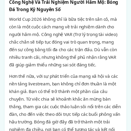
Công Nghệ Và Trải Nghiệm Người Hâm Mộ: Bóng
Đá Trong Kỷ Nguyên Số
World Cup 2026 không chỉ là bữa tiệc trên sân cỏ, mà
còn là một cuộc cách mạng về trải nghiệm dành cho
người hâm mộ. Công nghệ VAR (Trợ lý trọng tài video)
chắc chắn sẽ tiếp tục đóng vai trò quan trọng, mang
đến sự công bằng tối đa cho các trận đấu. Dù vẫn còn
nhiều tranh cãi, nhưng không thể phủ nhận rằng VAR
đã giúp giảm thiểu những sai sót đáng tiếc.
Hơn thế nữa, với sự phát triển của mạng xã hội và các
nền tảng livestream, bạn không chỉ đơn thuần là một
khán giả. Bạn có thể trở thành một phần của câu
chuyện. Từ việc chia sẻ khoảnh khắc ăn mừng bàn
thắng, tham gia các cuộc thảo luận sôi nổi trên các diễn
đàn, cho đến việc theo dõi trực tiếp các buổi phỏng vấn
hậu trường. Bóng đá giờ đây đã trở thành một trải
nghiệm đa chiều, nơi bạn có thể tương tác và kết nối