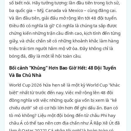
số biết nói. Hãy tưởng tượng: lần đầu tiên trong lịch sử,
ba quốc gia – Mỹ, Canada và Mexico – cùng đăng cai.
Và lần đầu tiên, giải đấu mở rộng lên tới 48 đội tuyển.
Điều đó có nghĩa là gì? Có nghĩa là chúng ta sắp được
chứng kiến những trận cầu đỉnh cao, kịch tính đến từng
giây, và chắc chắn sẽ có những khoảnh khắc làm hàng
triệu trái tim người hâm mộ vỡ òa. Đây không chỉ là
bóng đá, đây là một lễ hội toàn cầu.
Bối cảnh "Khủng" Hơn Bao Giờ Hết: 48 Đội Tuyển
Và Ba Chủ Nhà
World Cup 2026 hứa hẹn sẽ là một kỳ World Cup "khác
biệt" nhất từ trước đến nay. Việc mở rộng lên 48 đội
đồng nghĩa với việc những quốc gia vốn bị xem là "kẻ
chiếu dưới" sẽ có cơ hội lớn hơn để ghi dấu ấn. Bạn có
tò mò không? Liệu một đội bóng đến từ châu Phi hay
châu Á có thể tạo nên cơn địa chấn như Ả Rập Xê Út đã
làm ở Qatar 2022? Cá nhân tôi nghĩ là hoàn toàn có