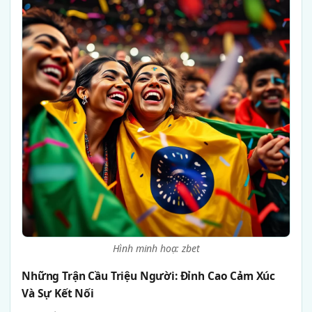
Hình minh hoạ: zbet
Những Trận Cầu Triệu Người: Đỉnh Cao Cảm Xúc
Và Sự Kết Nối