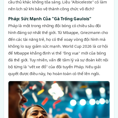
cầu thủ khác không tỏa sáng. Liệu "Albiceleste" có làm
nên lịch sử khi bảo vệ thành công chức vô địch?
Pháp: Sức Mạnh Của "Gà Trống Gaulois"
Pháp là một trong những đội bóng có chiều sâu đội
hình đáng sợ nhất thế giới. Từ Mbappe, Griezmann cho
đến các tài năng trẻ, họ có thể xoay vòng đội hình mà
không lo suy giảm sức mạnh. World Cup 2026 là cơ hội
để Mbappe khẳng định vị thế "ông vua" mới của bóng
đá thế giới. Tuy nhiên, vấn đề tâm lý và sự đoàn kết nội
bộ từng là "vết xe đổ" của đội tuyển Pháp. Nếu giải
quyết được điều này, họ hoàn toàn có thể lên ngôi.