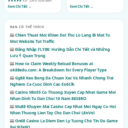
đá thế giới và ngôi vương
★★★★★
4.8 · 2341+ lượt xem
World Cup: Một góc nhìn từ
Xem Chi Tiết →
Xem Chi Tiết →
trải nghiệm người dùng
BẠN CÓ THỂ THÍCH
🎰
Chien Thuat Moi Khien Doi Thu Lo Lang Bi Mat Tu
Mot Website Tut Traffic
🎰
Đăng Nhập FLY88: Hướng Dẫn Chi Tiết và Những
Lưu Ý Quan Trọng
🎰
How to Claim Weekly Reload Bonuses at
ok88edu.com: A Breakdown for Every Player Type
🎰
Gg88 Keo Bong Da Chuan Xac Va Nhanh Chong Trai
Nghiem Ca Cuoc Dinh Cao Eo6Clk
🎰
Casino Win55 Co Thuong Xuyen Cap Nhat Game Moi
Nhan Dinh Tu Dan Choi 10 Nam 86S8RO
🎰
Mu88 Khuyen Mai Casino Cap Nhat Moi Ngay Co Hoi
Nhan Thuong Lien Tay Cho Dan Choi L8nVol
🎰
On68 Casino La Diem Den Ly Tuong Cho Tin Do Game
Bai 9iTe9O