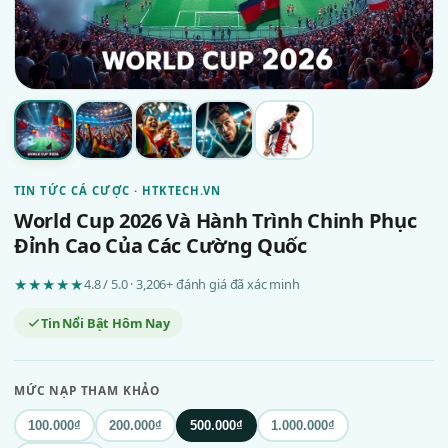
TIN TỨC CÁ CƯỢC · HTKTECH.VN
World Cup 2026 Và Hành Trình Chinh Phục
Đỉnh Cao Của Các Cường Quốc
★★★★★
4.8 / 5.0 · 3,206+ đánh giá đã xác minh
Tin Nổi Bật Hôm Nay
MỨC NẠP THAM KHẢO
100.000₫
200.000₫
500.000₫
1.000.000₫