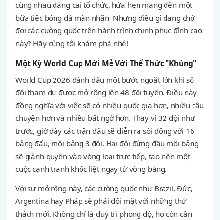
cùng nhau đăng cai tổ chức, hứa hẹn mang đến một
bữa tiệc bóng đá mãn nhãn. Nhưng điều gì đang chờ
đợi các cường quốc trên hành trình chinh phục đỉnh cao
này? Hãy cùng tôi khám phá nhé!
Một Kỳ World Cup Mới Mẻ Với Thể Thức "Khủng"
World Cup 2026 đánh dấu một bước ngoặt lớn khi số
đội tham dự được mở rộng lên 48 đội tuyển. Điều này
đồng nghĩa với việc sẽ có nhiều quốc gia hơn, nhiều câu
chuyện hơn và nhiều bất ngờ hơn. Thay vì 32 đội như
trước, giờ đây các trận đấu sẽ diễn ra sôi động với 16
bảng đấu, mỗi bảng 3 đội. Hai đội đứng đầu mỗi bảng
sẽ giành quyền vào vòng loại trực tiếp, tạo nên một
cuộc cạnh tranh khốc liệt ngay từ vòng bảng.
Với sự mở rộng này, các cường quốc như Brazil, Đức,
Argentina hay Pháp sẽ phải đối mặt với những thử
thách mới. Không chỉ là duy trì phong độ, họ còn cần