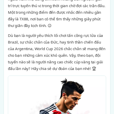
trí trực tuyến thú vị trong thời gian chờ đợi các trận đấu.
Một trong những điểm đến được nhắc đến nhiều gần
đây là TX88, nơi bạn có thể tìm thấy những giây phút
thư giãn đầy kịch tính. 😉
Dù bạn là người yêu thích lối chơi tấn công rực lửa của
Brazil, sự chắc chắn của Đức, hay tinh thần chiến đấu
của Argentina, World Cup 2026 chắc chắn sẽ mang đến
cho bạn những cảm xúc khó quên. Vậy, theo bạn, đội
tuyển nào sẽ là người nâng cao chiếc cúp vàng tại giải
đấu lần này? Hãy chia sẻ dự đoán của bạn nhé! 🏆