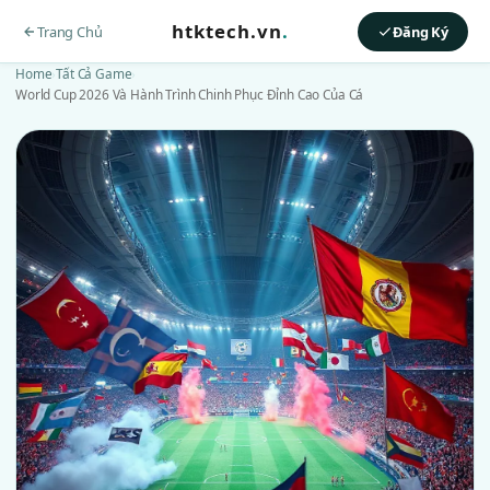
htktech.vn
.
Trang Chủ
Đăng Ký
Home
›
Tất Cả Game
›
World Cup 2026 Và Hành Trình Chinh Phục Đỉnh Cao Của Cá