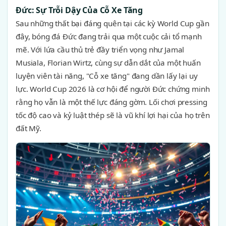
Đức: Sự Trỗi Dậy Của Cỗ Xe Tăng
Sau những thất bại đáng quên tại các kỳ World Cup gần
đây, bóng đá Đức đang trải qua một cuộc cải tổ mạnh
mẽ. Với lứa cầu thủ trẻ đầy triển vọng như Jamal
Musiala, Florian Wirtz, cùng sự dẫn dắt của một huấn
luyện viên tài năng, "Cỗ xe tăng" đang dần lấy lại uy
lực. World Cup 2026 là cơ hội để người Đức chứng minh
rằng họ vẫn là một thế lực đáng gờm. Lối chơi pressing
tốc độ cao và kỷ luật thép sẽ là vũ khí lợi hại của họ trên
đất Mỹ.