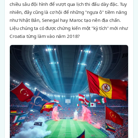
chiều sâu đội hình để vượt qua lịch thi đấu dày đặc. Tuy
nhiên, đây cũng là cơ hội để những "ngựa ô" tiềm năng
như Nhật Bản, Senegal hay Maroc tạo nên địa chấn.
Liệu chúng ta có được chứng kiến một "kỳ tích" mới như
Croatia từng làm vào năm 2018?