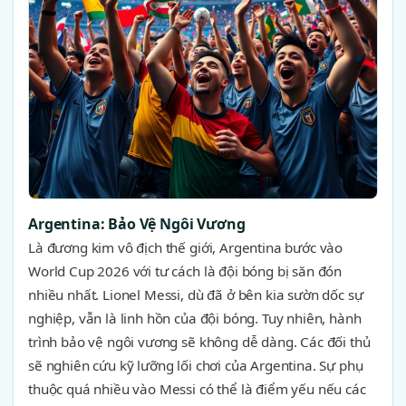
Argentina: Bảo Vệ Ngôi Vương
Là đương kim vô địch thế giới, Argentina bước vào
World Cup 2026 với tư cách là đội bóng bị săn đón
nhiều nhất. Lionel Messi, dù đã ở bên kia sườn dốc sự
nghiệp, vẫn là linh hồn của đội bóng. Tuy nhiên, hành
trình bảo vệ ngôi vương sẽ không dễ dàng. Các đối thủ
sẽ nghiên cứu kỹ lưỡng lối chơi của Argentina. Sự phụ
thuộc quá nhiều vào Messi có thể là điểm yếu nếu các