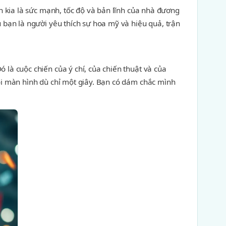
 kia là sức mạnh, tốc độ và bản lĩnh của nhà đương
bạn là người yêu thích sự hoa mỹ và hiệu quả, trận
à cuộc chiến của ý chí, của chiến thuật và của
i màn hình dù chỉ một giây. Bạn có dám chắc mình