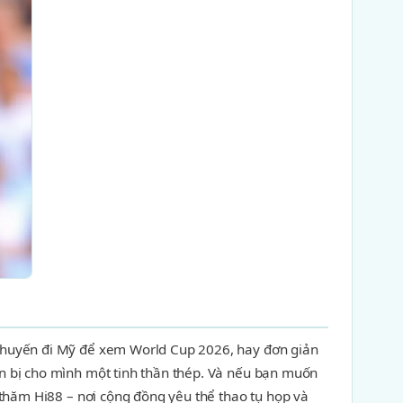
 chuyến đi Mỹ để xem World Cup 2026, hay đơn giản
n bị cho mình một tinh thần thép. Và nếu bạn muốn
 thăm Hi88 – nơi cộng đồng yêu thể thao tụ họp và