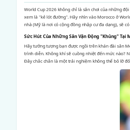
World Cup 2026 không chỉ là sân chơi của những đội 
xem là "kẻ lót đường". Hãy nhìn vào Morocco ở World
nhà (Mỹ là nơi có cộng đồng nhập cư đa dạng), sẽ có
Sức Hút Của Những Sân Vận Động "Khủng" Tại 
Hãy tưởng tượng bạn được ngồi trên khán đài sân Met
trình diễn. Không khí sẽ cuồng nhiệt đến mức nào? 
Đây chắc chắn là một trải nghiệm không thể bỏ lỡ đối