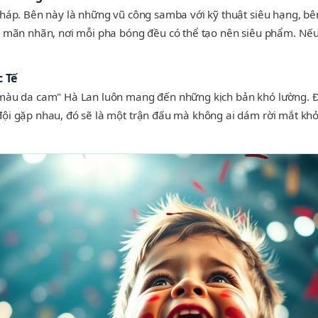
háp. Bên này là những vũ công samba với kỹ thuật siêu hạng, bên
g mãn nhãn, nơi mỗi pha bóng đều có thể tạo nên siêu phẩm. Nếu 
 Tế
màu da cam" Hà Lan luôn mang đến những kịch bản khó lường. Đó l
ội gặp nhau, đó sẽ là một trận đấu mà không ai dám rời mắt khỏ