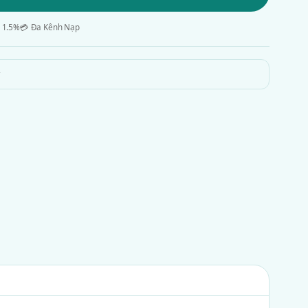
 1.5%
💳 Đa Kênh Nạp