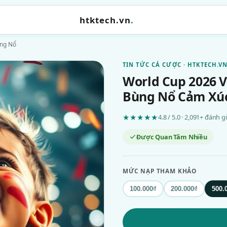
htktech.vn
.
ùng Nổ
TIN TỨC CÁ CƯỢC · HTKTECH.V
World Cup 2026 V
Bùng Nổ Cảm Xúc
★★★★★
4.8 / 5.0 · 2,091+ đánh 
Được Quan Tâm Nhiều
MỨC NẠP THAM KHẢO
100.000₫
200.000₫
500.