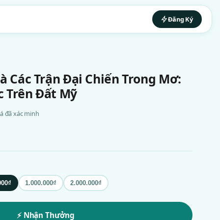
Đăng Ký
N
à Các Trận Đại Chiến Trong Mơ:
 Trên Đất Mỹ
giá đã xác minh
000₫
1.000.000₫
2.000.000₫
⚡ Nhận Thưởng