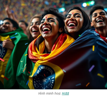
Hình minh hoạ:
Hi88