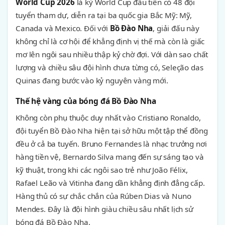
World Cup 2026
là kỳ World Cup đầu tiên có 48 đội
tuyển tham dự, diễn ra tại ba quốc gia Bắc Mỹ: Mỹ,
Canada và Mexico. Đối với
Bồ Đào Nha
, giải đấu này
không chỉ là cơ hội để khẳng định vị thế mà còn là giấc
mơ lên ngôi sau nhiều thập kỷ chờ đợi. Với dàn sao chất
lượng và chiều sâu đội hình chưa từng có, Seleção das
Quinas đang bước vào kỷ nguyên vàng mới.
Thế hệ vàng của bóng đá Bồ Đào Nha
Không còn phụ thuộc duy nhất vào Cristiano Ronaldo,
đội tuyển Bồ Đào Nha hiện tại sở hữu một tập thể đồng
đều ở cả ba tuyến. Bruno Fernandes là nhạc trưởng nơi
hàng tiền vệ, Bernardo Silva mang đến sự sáng tạo và
kỹ thuật, trong khi các ngôi sao trẻ như João Félix,
Rafael Leão và Vitinha đang dần khẳng định đẳng cấp.
Hàng thủ có sự chắc chắn của Rúben Dias và Nuno
Mendes. Đây là đội hình giàu chiều sâu nhất lịch sử
bóng đá Bồ Đào Nha.