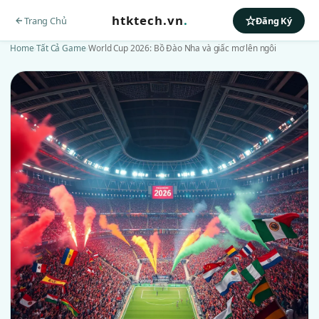
htktech.vn
.
Trang Chủ
Đăng Ký
Home
›
Tất Cả Game
›
World Cup 2026: Bồ Đào Nha và giấc mơ lên ngôi