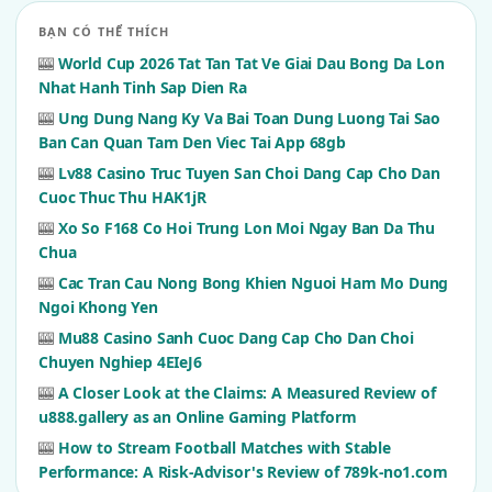
BẠN CÓ THỂ THÍCH
🎰
World Cup 2026 Tat Tan Tat Ve Giai Dau Bong Da Lon
Nhat Hanh Tinh Sap Dien Ra
🎰
Ung Dung Nang Ky Va Bai Toan Dung Luong Tai Sao
Ban Can Quan Tam Den Viec Tai App 68gb
🎰
Lv88 Casino Truc Tuyen San Choi Dang Cap Cho Dan
Cuoc Thuc Thu HAK1jR
🎰
Xo So F168 Co Hoi Trung Lon Moi Ngay Ban Da Thu
Chua
🎰
Cac Tran Cau Nong Bong Khien Nguoi Ham Mo Dung
Ngoi Khong Yen
🎰
Mu88 Casino Sanh Cuoc Dang Cap Cho Dan Choi
Chuyen Nghiep 4EIeJ6
🎰
A Closer Look at the Claims: A Measured Review of
u888.gallery as an Online Gaming Platform
🎰
How to Stream Football Matches with Stable
Performance: A Risk-Advisor's Review of 789k-no1.com