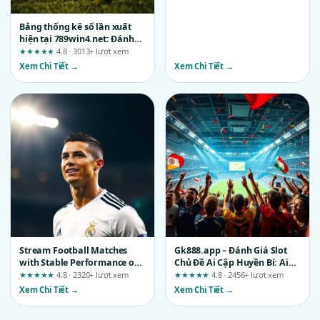
Bảng thống kê số lần xuất
hiện tại 789win4.net: Đánh
giá chi tiết theo trải nghiệm
★★★★★
4.8 · 3013+ lượt xem
thực tế
Xem Chi Tiết →
Xem Chi Tiết →
Stream Football Matches
Gk888.app – Đánh Giá Slot
with Stable Performance on
Chủ Đề Ai Cập Huyền Bí: Ai
HITCLUB: A Risk-First
Nên Trải Nghiệm, Ai Nên
★★★★★
4.8 · 2320+ lượt xem
★★★★★
4.8 · 2456+ lượt xem
Evaluation
Tránh?
Xem Chi Tiết →
Xem Chi Tiết →