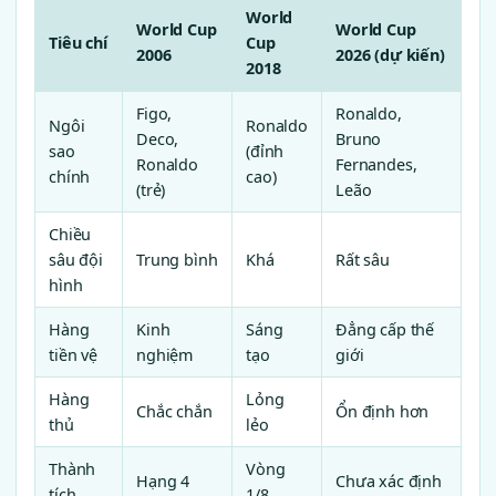
World
World Cup
World Cup
Tiêu chí
Cup
2006
2026 (dự kiến)
2018
Figo,
Ronaldo,
Ngôi
Ronaldo
Deco,
Bruno
sao
(đỉnh
Ronaldo
Fernandes,
chính
cao)
(trẻ)
Leão
Chiều
sâu đội
Trung bình
Khá
Rất sâu
hình
Hàng
Kinh
Sáng
Đẳng cấp thế
tiền vệ
nghiệm
tạo
giới
Hàng
Lỏng
Chắc chắn
Ổn định hơn
thủ
lẻo
Thành
Vòng
Hạng 4
Chưa xác định
tích
1/8