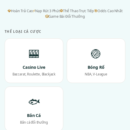
💎
Hoàn Trả Cao
⚡
Nạp Rút 3 Phút
⚽
Thể Thao Trực Tiếp
🎯
Odds Cao Nhất
🎲
Game Bài Đổi Thưởng
THỂ LOẠI CÁ CƯỢC
🎰
🏐
Casino Live
Bóng Rổ
Baccarat, Roulette, Blackjack
NBA, V-League
🐟
Bắn Cá
Bắn cá đổi thưởng