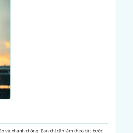
ản và nhanh chóng. Bạn chỉ cần làm theo các bước