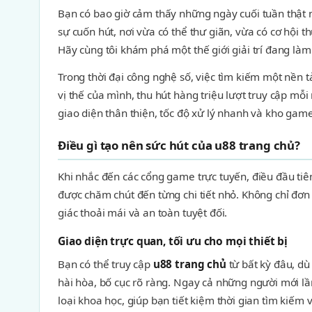
Bạn có bao giờ cảm thấy những ngày cuối tuần thật 
sự cuốn hút, nơi vừa có thể thư giãn, vừa có cơ hội th
Hãy cùng tôi khám phá một thế giới giải trí đang l
Trong thời đại công nghệ số, việc tìm kiếm một nền tả
vị thế của mình, thu hút hàng triệu lượt truy cập mỗi
giao diện thân thiện, tốc độ xử lý nhanh và kho gam
Điều gì tạo nên sức hút của u88 trang chủ?
Khi nhắc đến các cổng game trực tuyến, điều đầu tiê
được chăm chút đến từng chi tiết nhỏ. Không chỉ đơn
giác thoải mái và an toàn tuyệt đối.
Giao diện trực quan, tối ưu cho mọi thiết bị
Bạn có thể truy cập
u88 trang chủ
từ bất kỳ đâu, dù
hài hòa, bố cục rõ ràng. Ngay cả những người mới l
loại khoa học, giúp bạn tiết kiệm thời gian tìm kiếm 