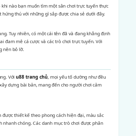
 khi nào bạn muốn tìm một sân chơi trực tuyến thực
rất hứng thú với những gì sắp được chia sẻ dưới đây.
dàng. Tuy nhiên, có một cái tên đã và đang khẳng định
i đam mê cá cược và các trò chơi trực tuyến. Với
g nên bỏ lỡ.
ùng. Với
u88 trang chủ
, mọi yếu tố dường như đều
ợc xây dựng bài bản, mang đến cho người chơi cảm
ện được thiết kế theo phong cách hiện đại, màu sắc
ách nhanh chóng. Các danh mục trò chơi được phân