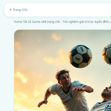
Trang Chủ
Home
›
Tất Cả Game
›
u88 trang chủ – Trải nghiệm giải trí trực tuyến đỉnh 