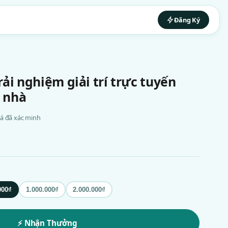
Đăng Ký
N
rải nghiệm giải trí trực tuyến
i nhà
giá đã xác minh
000₫
1.000.000₫
2.000.000₫
⚡ Nhận Thưởng