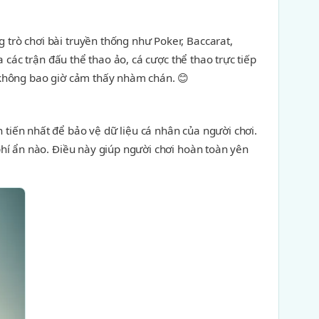
trò chơi bài truyền thống như Poker, Baccarat,
 các trận đấu thể thao ảo, cá cược thể thao trực tiếp
 không bao giờ cảm thấy nhàm chán. 😊
tiến nhất để bảo vệ dữ liệu cá nhân của người chơi.
hí ẩn nào. Điều này giúp người chơi hoàn toàn yên