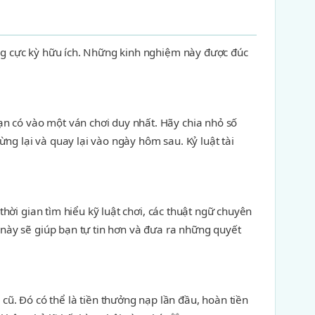
ưng cực kỳ hữu ích. Những kinh nghiệm này được đúc
ạn có vào một ván chơi duy nhất. Hãy chia nhỏ số
ng lại và quay lại vào ngày hôm sau. Kỷ luật tài
 thời gian tìm hiểu kỹ luật chơi, các thuật ngữ chuyên
c này sẽ giúp bạn tự tin hơn và đưa ra những quyết
ũ. Đó có thể là tiền thưởng nạp lần đầu, hoàn tiền