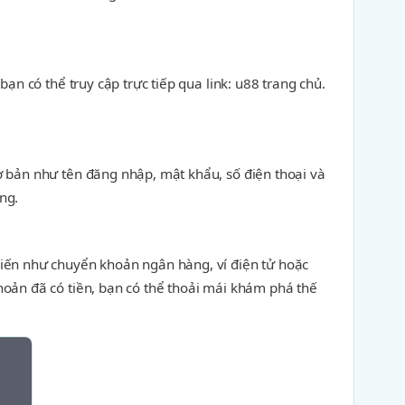
ạn có thể truy cập trực tiếp qua link: u88 trang chủ.
ơ bản như tên đăng nhập, mật khẩu, số điện thoại và
ng.
biến như chuyển khoản ngân hàng, ví điện tử hoặc
hoản đã có tiền, bạn có thể thoải mái khám phá thế